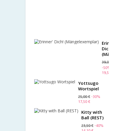
-
Kersa
(Rest)
24,90 €
-15%
21,17 €
Erinner'
Dich!
(Mängelexemp
39,00 €
-50%
19,50 €
Yottsugo
Wortspiel
25,00 €
-30%
17,50 €
Kitty with
Ball (REST)
23,50 €
-40%
14,10 €