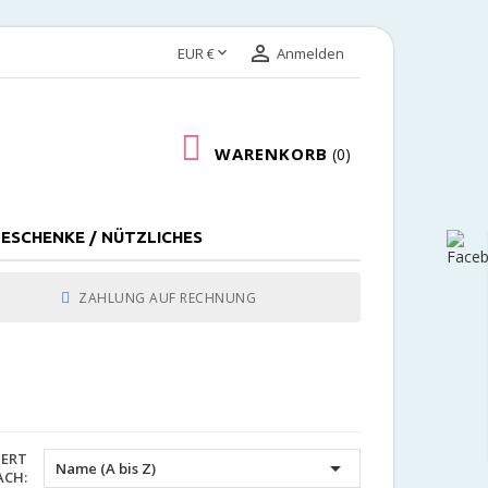


EUR €
Anmelden
WARENKORB
0
ESCHENKE / NÜTZLICHES
ZAHLUNG AUF RECHNUNG
IERT

Name (A bis Z)
ACH: