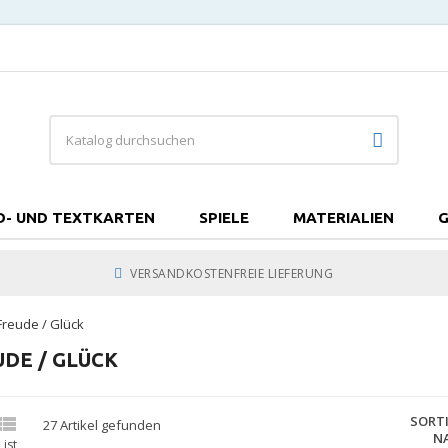
D- UND TEXTKARTEN
SPIELE
MATERIALIEN
G
VERSANDKOSTENFREIE LIEFERUNG
Freude / Glück
UDE / GLÜCK
er

SORT
27 Artikel gefunden
N
List