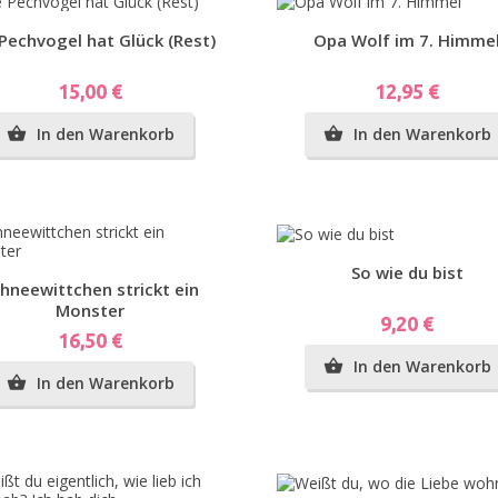
Vorschau
Vorschau
Pechvogel hat Glück (Rest)
Opa Wolf im 7. Himme
Preis
Preis
15,00 €
12,95 €
In den Warenkorb
In den Warenkorb


Vorschau
So wie du bist
Vorschau
hneewittchen strickt ein
Monster
Preis
9,20 €
Preis
16,50 €
In den Warenkorb

In den Warenkorb
