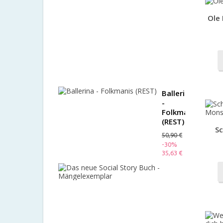
with
Reversible
Ole 
Outfit
(B-
Ware)
99,50 €
-60%
39,80 €
Ballerina
-
Folkmanis
(REST)
Sc
50,90 €
-30%
35,63 €
Das
neue
Social
Story
Buch
-