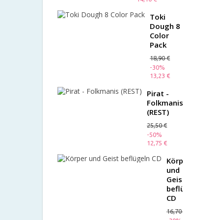
Toki
Dough 8
Color
Pack
18,90 €
-30%
13,23 €
Pirat -
Folkmanis
(REST)
25,50 €
-50%
12,75 €
Körper
und
Geist
beflügeln
CD
16,70 €