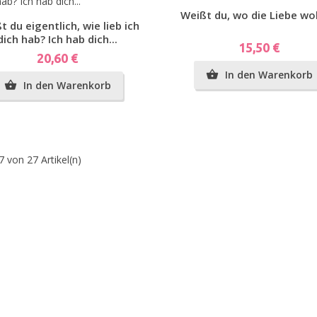
emplar
Vorschau
Weißt du, wo die Liebe wo
Vorschau
t du eigentlich, wie lieb ich
dich hab? Ich hab dich...
Preis
15,50 €
Preis
20,60 €
In den Warenkorb

In den Warenkorb

7 von 27 Artikel(n)
pen