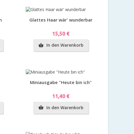
Vorschau
n
Glattes Haar wär' wunderbar
Preis
15,50 €
In den Warenkorb

Vorschau
Miniausgabe "Heute bin ich"
Preis
11,40 €
In den Warenkorb
