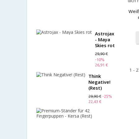
Mängelex
Weiß
35,00 €
-10%
31,50 €
Astrojax
- Maya
Skies rot
29,90 €
-10%
26,91 €
1 - 2
Think
Negative!
(Rest)
29,90 €
-25%
22,43 €
Premium-
Ständer
für
42
Fingerpup