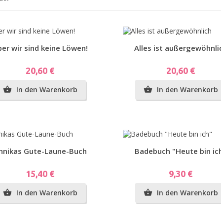
plar)
Vorschau
Vorschau
er wir sind keine Löwen!
Alles ist außergewöhnli
Preis
Preis
20,60 €
20,60 €
en-
In den Warenkorb
In den Warenkorb


g...
Vorschau
Vorschau
nnikas Gute-Laune-Buch
Badebuch "Heute bin ic
Preis
Preis
15,40 €
9,30 €
In den Warenkorb
In den Warenkorb

