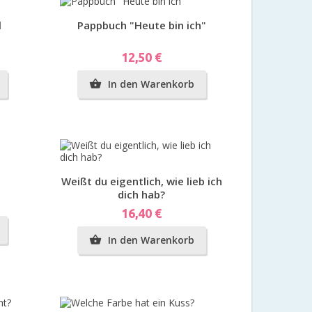
Vorschau
l
Pappbuch "Heute bin ich"
Preis
12,50 €
In den Warenkorb

Vorschau
Weißt du eigentlich, wie lieb ich
dich hab?
Preis
16,40 €
In den Warenkorb
