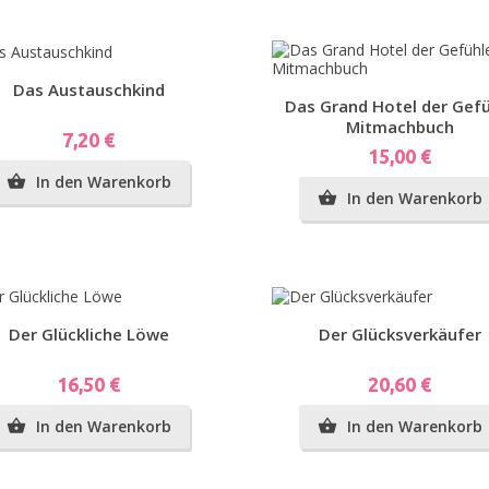
g...
Vorschau
Das Austauschkind
Vorschau
Das Grand Hotel der Gef
Mitmachbuch
Preis
7,20 €
Preis
15,00 €
In den Warenkorb

n
In den Warenkorb

Vorschau
Vorschau
Der Glückliche Löwe
Der Glücksverkäufer
Preis
Preis
16,50 €
20,60 €
In den Warenkorb
In den Warenkorb

