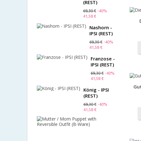
(REST)
69,30 €
-40%
41,58 €
Nashorn -
IPSI (REST)
69,30 €
-40%
41,58 €
Franzose -
IPSI (REST)
69,30 €
-40%
41,58 €
Gu
König - IPSI
(REST)
69,30 €
-40%
41,58 €
Mutter
/
Mom
Puppet