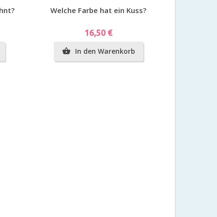
Vorschau
hnt?
Welche Farbe hat ein Kuss?
Preis
16,50 €
In den Warenkorb
