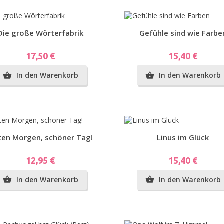
Vorschau
Vorschau
Die große Wörterfabrik
Gefühle sind wie Farbe
Preis
Preis
17,50 €
15,40 €
In den Warenkorb
In den Warenkorb


Vorschau
Vorschau
ten Morgen, schöner Tag!
Linus im Glück
Preis
Preis
12,95 €
15,40 €
In den Warenkorb
In den Warenkorb

