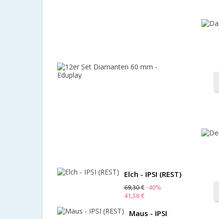
Manfred
Vogt
Spieleverla
112,00 €
-10%
100,80 €
12er
Set
Diamante
60
mm
-
Eduplay
48,00 €
-10%
43,20 €
Elch - IPSI (REST)
69,30 €
-40%
41,58 €
Maus - IPSI