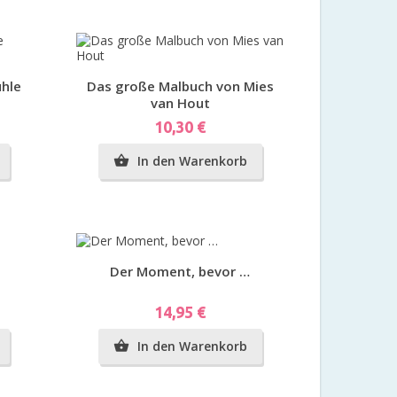
Vorschau
ühle
Das große Malbuch von Mies
van Hout
Preis
10,30 €
In den Warenkorb

Vorschau
Der Moment, bevor …
Preis
14,95 €
In den Warenkorb
