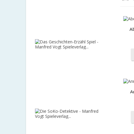
-
HAPE
(Restexem
400,00 €
-50%
Ab
200,00 €
Das
Geschicht
Erzähl
Spiel
-
Manfred
Vogt
Spieleverla
A
119,00 €
-5%
113,05 €
Die
SoKo-
Detektive
-