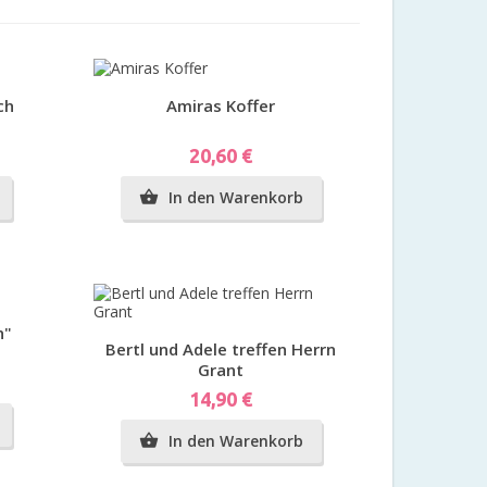
Vorschau
ch
Amiras Koffer
Preis
20,60 €
In den Warenkorb

h"
Vorschau
Bertl und Adele treffen Herrn
Grant
Preis
14,90 €
In den Warenkorb
