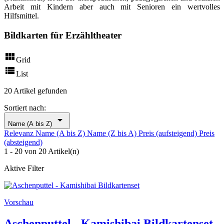
Arbeit mit Kindern aber auch mit Senioren ein wertvolles
Hilfsmittel.
Bildkarten für Erzähltheater

Grid

List
20 Artikel gefunden
Sortiert nach:

Name (A bis Z)
Relevanz
Name (A bis Z)
Name (Z bis A)
Preis (aufsteigend)
Preis
(absteigend)
1 - 20 von 20 Artikel(n)
Aktive Filter
Vorschau
Aschenputtel - Kamishibai Bildkartenset