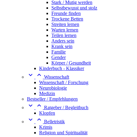
Stark / Mutig werden
Selbstbewusst und stolz
Freunde finden
Trockene Betten
Streiten lernen
Warten lernen
Teilen lernen
Anders sein
Krank sein
Familie
Gender
Körper / Gesundheit
Kinderbuch - Klassiker


Wissenschaft
Wissenschaft / Forschung
Neurobiologie
Medizin
Bestseller / Empfehlungen


Ratgeber / Begleitbuch
Klopfen


Belletristik
Krimis
Religion und Spiritualität