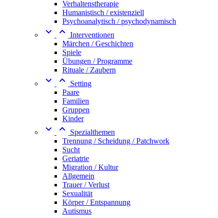
Verhaltenstherapie
Humanistisch / existenziell
Psychoanalytisch / psychodynamisch


Interventionen
Märchen / Geschichten
Spiele
Übungen / Programme
Rituale / Zaubern


Setting
Paare
Familien
Gruppen
Kinder


Spezialthemen
Trennung / Scheidung / Patchwork
Sucht
Geriatrie
Migration / Kultur
Allgemein
Trauer / Verlust
Sexualität
Körper / Entspannung
Autismus