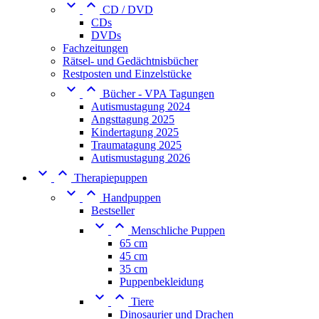


CD / DVD
CDs
DVDs
Fachzeitungen
Rätsel- und Gedächtnisbücher
Restposten und Einzelstücke


Bücher - VPA Tagungen
Autismustagung 2024
Angsttagung 2025
Kindertagung 2025
Traumatagung 2025
Autismustagung 2026


Therapiepuppen


Handpuppen
Bestseller


Menschliche Puppen
65 cm
45 cm
35 cm
Puppenbekleidung


Tiere
Dinosaurier und Drachen