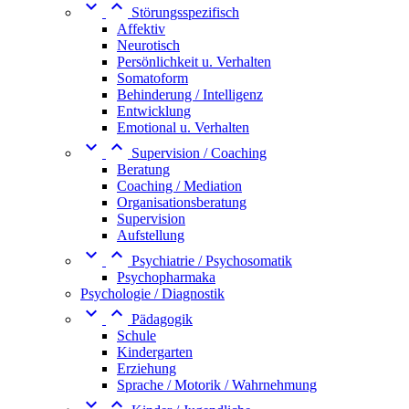


Störungsspezifisch
Affektiv
Neurotisch
Persönlichkeit u. Verhalten
Somatoform
Behinderung / Intelligenz
Entwicklung
Emotional u. Verhalten


Supervision / Coaching
Beratung
Coaching / Mediation
Organisationsberatung
Supervision
Aufstellung


Psychiatrie / Psychosomatik
Psychopharmaka
Psychologie / Diagnostik


Pädagogik
Schule
Kindergarten
Erziehung
Sprache / Motorik / Wahrnehmung

