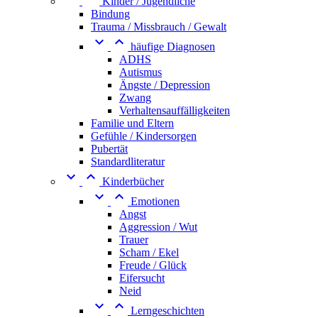
Kinder / Jugendliche
Bindung
Trauma / Missbrauch / Gewalt


häufige Diagnosen
ADHS
Autismus
Ängste / Depression
Zwang
Verhaltensauffälligkeiten
Familie und Eltern
Gefühle / Kindersorgen
Pubertät
Standardliteratur


Kinderbücher


Emotionen
Angst
Aggression / Wut
Trauer
Scham / Ekel
Freude / Glück
Eifersucht
Neid


Lerngeschichten