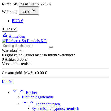
Rufen Sie uns an:
01/92 22 307

Währung:
EUR €
EUR €

Anmelden
Warenkorb
0
Es gibt keine Artikel mehr in Ihrem Warenkorb
0 Artikel
0,00 €
Versand
kostenlos
Gesamt (inkl. MwSt.)
0,00 €
Kaufen


Bücher
Einführungsliteratur


Fachrichtungen
Systemisch / hypnosystemisch