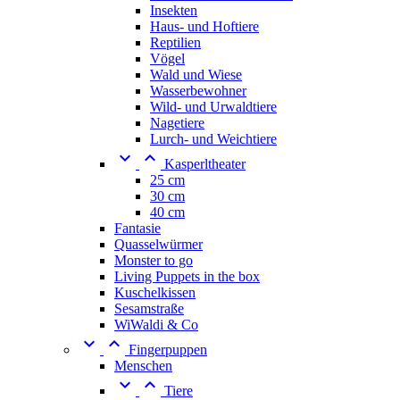
Insekten
Haus- und Hoftiere
Reptilien
Vögel
Wald und Wiese
Wasserbewohner
Wild- und Urwaldtiere
Nagetiere
Lurch- und Weichtiere


Kasperltheater
25 cm
30 cm
40 cm
Fantasie
Quasselwürmer
Monster to go
Living Puppets in the box
Kuschelkissen
Sesamstraße
WiWaldi & Co


Fingerpuppen
Menschen


Tiere