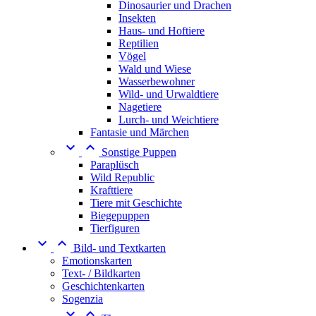
Dinosaurier und Drachen
Insekten
Haus- und Hoftiere
Reptilien
Vögel
Wald und Wiese
Wasserbewohner
Wild- und Urwaldtiere
Nagetiere
Lurch- und Weichtiere
Fantasie und Märchen


Sonstige Puppen
Paraplüsch
Wild Republic
Krafttiere
Tiere mit Geschichte
Biegepuppen
Tierfiguren


Bild- und Textkarten
Emotionskarten
Text- / Bildkarten
Geschichtenkarten
Sogenzia

