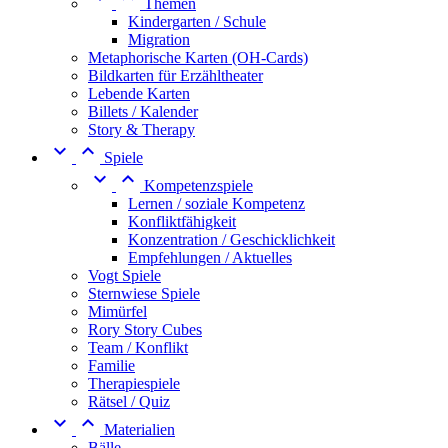
Themen
Kindergarten / Schule
Migration
Metaphorische Karten (OH-Cards)
Bildkarten für Erzähltheater
Lebende Karten
Billets / Kalender
Story & Therapy


Spiele


Kompetenzspiele
Lernen / soziale Kompetenz
Konfliktfähigkeit
Konzentration / Geschicklichkeit
Empfehlungen / Aktuelles
Vogt Spiele
Sternwiese Spiele
Mimürfel
Rory Story Cubes
Team / Konflikt
Familie
Therapiespiele
Rätsel / Quiz


Materialien
Bälle