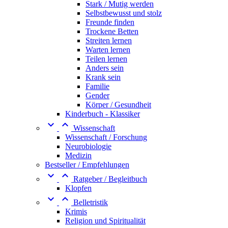
Stark / Mutig werden
Selbstbewusst und stolz
Freunde finden
Trockene Betten
Streiten lernen
Warten lernen
Teilen lernen
Anders sein
Krank sein
Familie
Gender
Körper / Gesundheit
Kinderbuch - Klassiker


Wissenschaft
Wissenschaft / Forschung
Neurobiologie
Medizin
Bestseller / Empfehlungen


Ratgeber / Begleitbuch
Klopfen


Belletristik
Krimis
Religion und Spiritualität