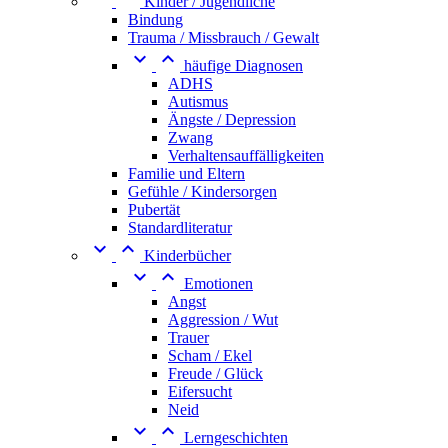
Kinder / Jugendliche
Bindung
Trauma / Missbrauch / Gewalt


häufige Diagnosen
ADHS
Autismus
Ängste / Depression
Zwang
Verhaltensauffälligkeiten
Familie und Eltern
Gefühle / Kindersorgen
Pubertät
Standardliteratur


Kinderbücher


Emotionen
Angst
Aggression / Wut
Trauer
Scham / Ekel
Freude / Glück
Eifersucht
Neid


Lerngeschichten