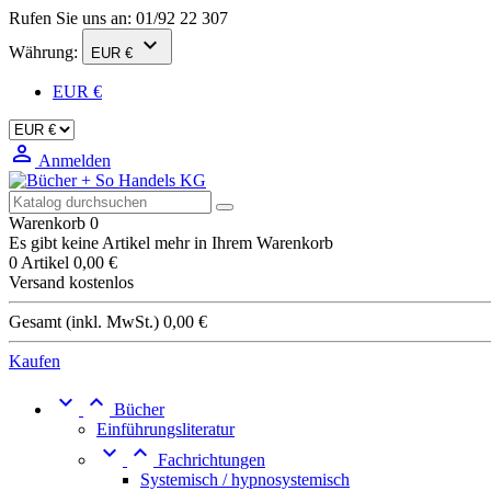
Rufen Sie uns an:
01/92 22 307

Währung:
EUR €
EUR €

Anmelden
Warenkorb
0
Es gibt keine Artikel mehr in Ihrem Warenkorb
0 Artikel
0,00 €
Versand
kostenlos
Gesamt (inkl. MwSt.)
0,00 €
Kaufen


Bücher
Einführungsliteratur


Fachrichtungen
Systemisch / hypnosystemisch