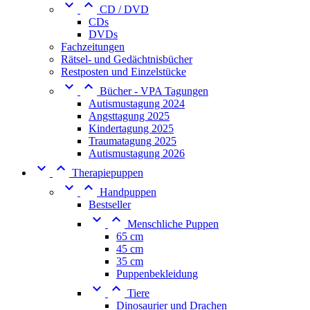


CD / DVD
CDs
DVDs
Fachzeitungen
Rätsel- und Gedächtnisbücher
Restposten und Einzelstücke


Bücher - VPA Tagungen
Autismustagung 2024
Angsttagung 2025
Kindertagung 2025
Traumatagung 2025
Autismustagung 2026


Therapiepuppen


Handpuppen
Bestseller


Menschliche Puppen
65 cm
45 cm
35 cm
Puppenbekleidung


Tiere
Dinosaurier und Drachen