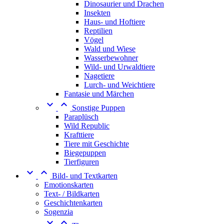
Dinosaurier und Drachen
Insekten
Haus- und Hoftiere
Reptilien
Vögel
Wald und Wiese
Wasserbewohner
Wild- und Urwaldtiere
Nagetiere
Lurch- und Weichtiere
Fantasie und Märchen


Sonstige Puppen
Paraplüsch
Wild Republic
Krafttiere
Tiere mit Geschichte
Biegepuppen
Tierfiguren


Bild- und Textkarten
Emotionskarten
Text- / Bildkarten
Geschichtenkarten
Sogenzia

