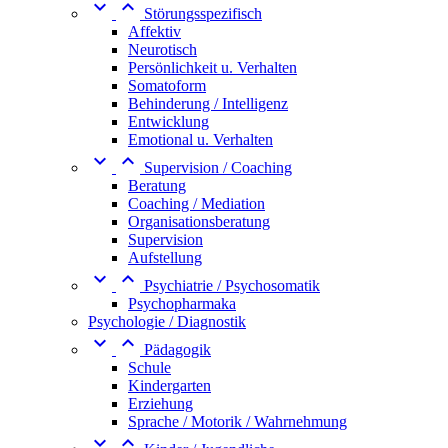


Störungsspezifisch
Affektiv
Neurotisch
Persönlichkeit u. Verhalten
Somatoform
Behinderung / Intelligenz
Entwicklung
Emotional u. Verhalten


Supervision / Coaching
Beratung
Coaching / Mediation
Organisationsberatung
Supervision
Aufstellung


Psychiatrie / Psychosomatik
Psychopharmaka
Psychologie / Diagnostik


Pädagogik
Schule
Kindergarten
Erziehung
Sprache / Motorik / Wahrnehmung

