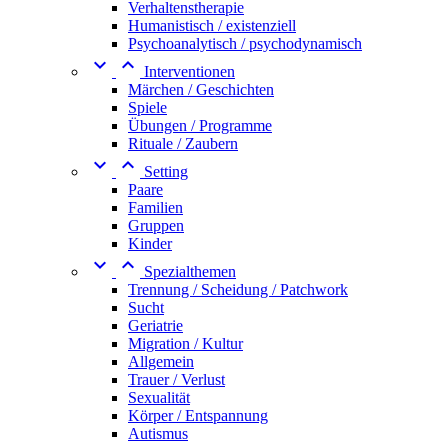
Verhaltenstherapie
Humanistisch / existenziell
Psychoanalytisch / psychodynamisch


Interventionen
Märchen / Geschichten
Spiele
Übungen / Programme
Rituale / Zaubern


Setting
Paare
Familien
Gruppen
Kinder


Spezialthemen
Trennung / Scheidung / Patchwork
Sucht
Geriatrie
Migration / Kultur
Allgemein
Trauer / Verlust
Sexualität
Körper / Entspannung
Autismus