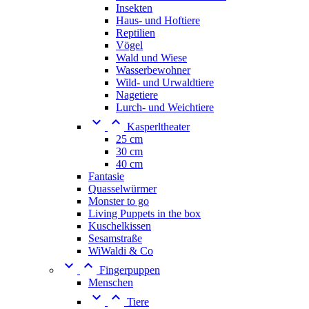
Insekten
Haus- und Hoftiere
Reptilien
Vögel
Wald und Wiese
Wasserbewohner
Wild- und Urwaldtiere
Nagetiere
Lurch- und Weichtiere


Kasperltheater
25 cm
30 cm
40 cm
Fantasie
Quasselwürmer
Monster to go
Living Puppets in the box
Kuschelkissen
Sesamstraße
WiWaldi & Co


Fingerpuppen
Menschen


Tiere