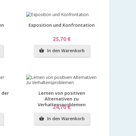
Vorschau
en
Exposition und Konfrontation
Preis
25,70 €
In den Warenkorb

Vorschau
 der
Lernen von positiven
Alternativen zu
Verhaltensproblemen
Preis
24,70 €
In den Warenkorb
