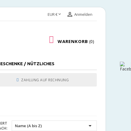


EUR €
Anmelden
WARENKORB
0
ESCHENKE / NÜTZLICHES
ZAHLUNG AUF RECHNUNG
IERT

Name (A bis Z)
ACH: