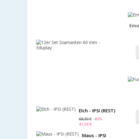
Manfred
Vogt
Spieleverla
112,00 €
Emo
-10%
100,80 €
12er
Set
Diamante
60
mm
-
Eduplay
48,00 €
-10%
43,20 €
Elch - IPSI (REST)
69,30 €
-40%
41,58 €
Maus - IPSI