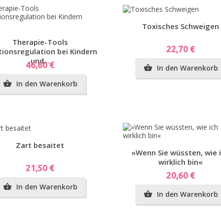
emplar
Vorschau
Toxisches Schweigen
Vorschau
Therapie-Tools
Preis
22,70 €
ionsregulation bei Kindern
und...
Preis
46,60 €
In den Warenkorb

In den Warenkorb

Vorschau
Zart besaitet
Vorschau
»Wenn Sie wüssten, wie 
wirklich bin«
Preis
21,50 €
Preis
20,60 €
In den Warenkorb

In den Warenkorb

pen