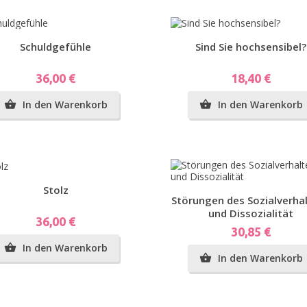
Vorschau
Vorschau
Schuldgefühle
Sind Sie hochsensibel?
Preis
Preis
36,00 €
18,40 €
In den Warenkorb
In den Warenkorb


Vorschau
Stolz
Vorschau
Störungen des Sozialverha
und Dissozialität
Preis
36,00 €
Preis
30,85 €
In den Warenkorb

In den Warenkorb
