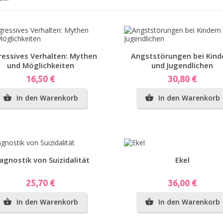
plar)
Vorschau
Vorschau
essives Verhalten: Mythen
Angststörungen bei Kind
und Möglichkeiten
und Jugendlichen
Preis
Preis
16,50 €
30,80 €
en-
In den Warenkorb
In den Warenkorb


g...
Vorschau
Vorschau
agnostik von Suizidalität
Ekel
Preis
Preis
25,70 €
36,00 €
In den Warenkorb
In den Warenkorb

