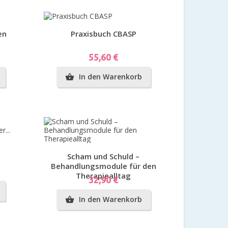
Vorschau
en
Praxisbuch CBASP
Preis
55,60 €
In den Warenkorb

e
Vorschau
Scham und Schuld –
Behandlungsmodule für den
Therapiealltag
Preis
32,90 €
In den Warenkorb
