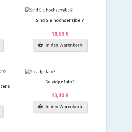
Vorschau
Sind Sie hochsensibel?
Preis
18,50 €
In den Warenkorb

Vorschau
Suizidgefahr?
ltens
Preis
13,40 €
In den Warenkorb
