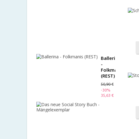
with
Reversible
Outfit
(B-
Ware)
99,50 €
-60%
39,80 €
Ballerina
-
Folkmanis
(REST)
50,90 €
-30%
35,63 €
Das
neue
Social
Story
Buch
-