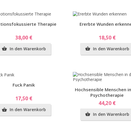
g...
Vorschau
Vorschau
tionsfokussierte Therapie
Ererbte Wunden erkenn
Preis
Preis
38,00 €
18,50 €
In den Warenkorb
In den Warenkorb


n
Vorschau
Fuck Panik
Vorschau
Hochsensible Menschen in
Psychotherapie
Preis
17,50 €
Preis
44,20 €
In den Warenkorb

In den Warenkorb
