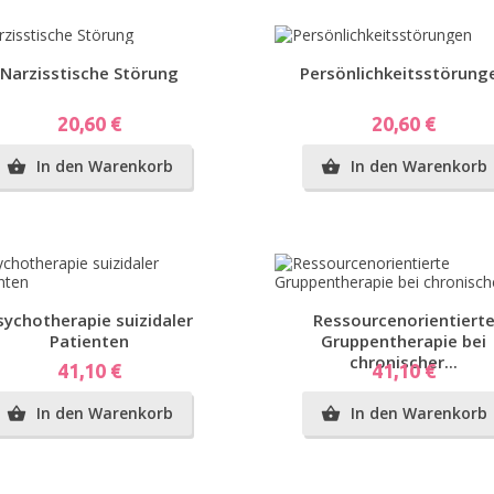
Vorschau
Vorschau
Narzisstische Störung
Persönlichkeitsstörung
Preis
Preis
20,60 €
20,60 €
In den Warenkorb
In den Warenkorb


Vorschau
Vorschau
sychotherapie suizidaler
Ressourcenorientiert
Patienten
Gruppentherapie bei
chronischer...
Preis
Preis
41,10 €
41,10 €
In den Warenkorb
In den Warenkorb

