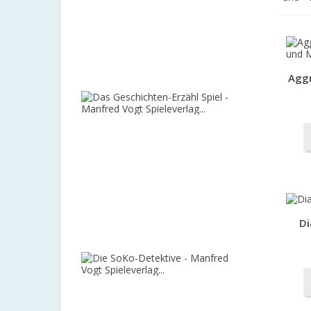
-
HAPE
(Restexem
400,00 €
-50%
Aggr
200,00 €
Das
Geschicht
Erzähl
Spiel
-
Manfred
Vogt
Spieleverla
119,00 €
Di
-5%
113,05 €
Die
SoKo-
Detektive
-