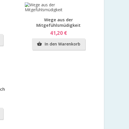
Vorschau
Wege aus der
Mitgefühlsmüdigkeit
Preis
41,20 €
In den Warenkorb

ich