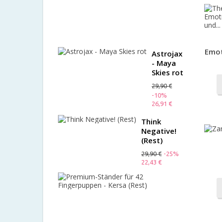
Mängelex
35,00 €
-10%
31,50 €
Emot
Astrojax
- Maya
Skies rot
29,90 €
-10%
26,91 €
Think
Negative!
(Rest)
29,90 €
-25%
22,43 €
Premium-
Ständer
für
42
Fingerpup