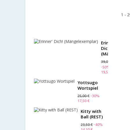
-
Kersa
(Rest)
1 - 2
24,90 €
-15%
21,17 €
Erinner'
Dich!
(Mängelexemp
39,00 €
-50%
19,50 €
Yottsugo
Wortspiel
25,00 €
-30%
17,50 €
Kitty with
Ball (REST)
23,50 €
-40%
14,10 €