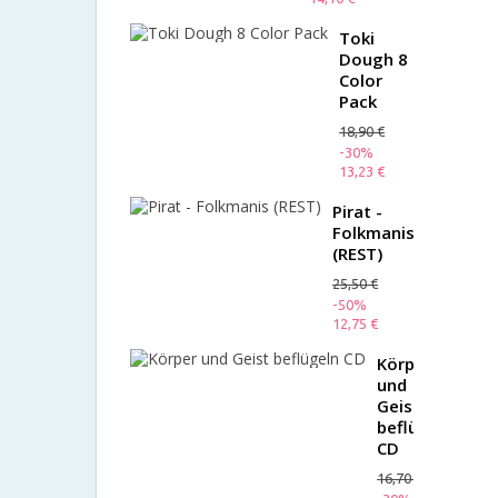
Toki
Dough 8
Color
Pack
18,90 €
-30%
13,23 €
Pirat -
Folkmanis
(REST)
25,50 €
-50%
12,75 €
Körper
und
Geist
beflügeln
CD
16,70 €