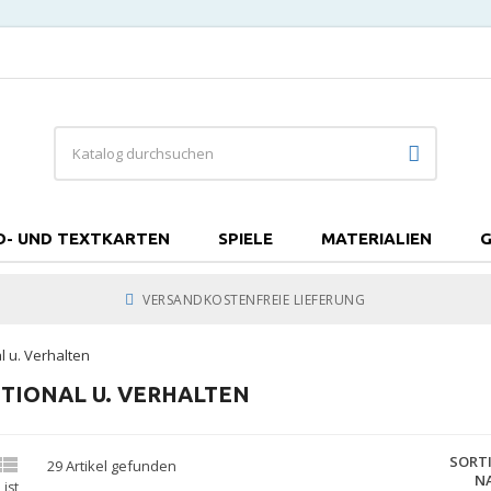
D- UND TEXTKARTEN
SPIELE
MATERIALIEN
G
VERSANDKOSTENFREIE LIEFERUNG
l u. Verhalten
TIONAL U. VERHALTEN
er

SORT
29 Artikel gefunden
N
List