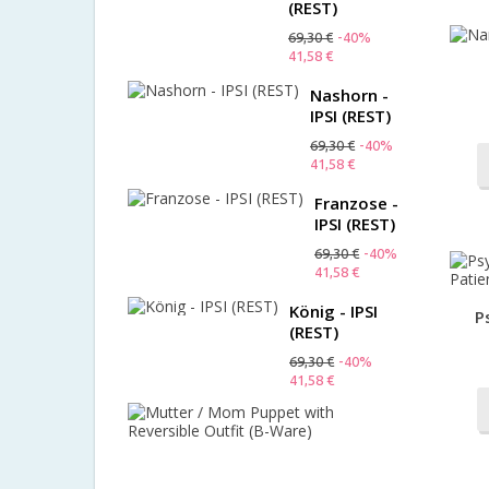
(REST)
69,30 €
-40%
41,58 €
Nashorn -
IPSI (REST)
69,30 €
-40%
41,58 €
Franzose -
IPSI (REST)
69,30 €
-40%
41,58 €
König - IPSI
P
(REST)
69,30 €
-40%
41,58 €
Mutter
/
Mom
Puppet