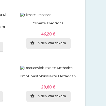
Vorschau
Climate Emotions
ern
Preis
46,20 €
In den Warenkorb

Vorschau
Emotionsfokussierte Methoden
Preis
29,80 €
In den Warenkorb
