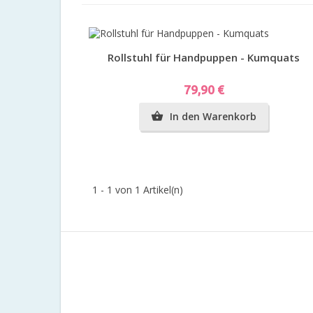
Vorschau
Rollstuhl für Handpuppen - Kumquats
Preis
79,90 €
In den Warenkorb

1 - 1 von 1 Artikel(n)