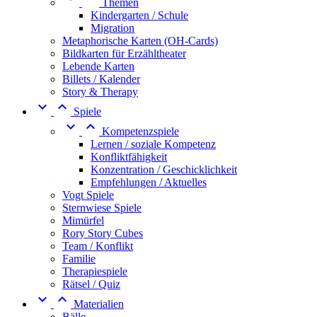
Themen
Kindergarten / Schule
Migration
Metaphorische Karten (OH-Cards)
Bildkarten für Erzähltheater
Lebende Karten
Billets / Kalender
Story & Therapy


Spiele


Kompetenzspiele
Lernen / soziale Kompetenz
Konfliktfähigkeit
Konzentration / Geschicklichkeit
Empfehlungen / Aktuelles
Vogt Spiele
Sternwiese Spiele
Mimürfel
Rory Story Cubes
Team / Konflikt
Familie
Therapiespiele
Rätsel / Quiz


Materialien
Bälle