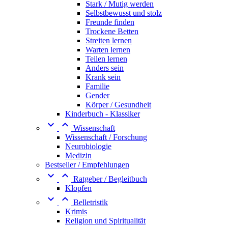
Stark / Mutig werden
Selbstbewusst und stolz
Freunde finden
Trockene Betten
Streiten lernen
Warten lernen
Teilen lernen
Anders sein
Krank sein
Familie
Gender
Körper / Gesundheit
Kinderbuch - Klassiker


Wissenschaft
Wissenschaft / Forschung
Neurobiologie
Medizin
Bestseller / Empfehlungen


Ratgeber / Begleitbuch
Klopfen


Belletristik
Krimis
Religion und Spiritualität