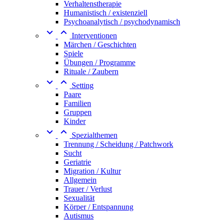
Verhaltenstherapie
Humanistisch / existenziell
Psychoanalytisch / psychodynamisch


Interventionen
Märchen / Geschichten
Spiele
Übungen / Programme
Rituale / Zaubern


Setting
Paare
Familien
Gruppen
Kinder


Spezialthemen
Trennung / Scheidung / Patchwork
Sucht
Geriatrie
Migration / Kultur
Allgemein
Trauer / Verlust
Sexualität
Körper / Entspannung
Autismus