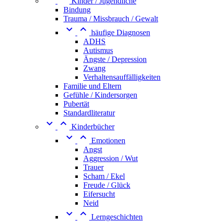
Kinder / Jugendliche
Bindung
Trauma / Missbrauch / Gewalt


häufige Diagnosen
ADHS
Autismus
Ängste / Depression
Zwang
Verhaltensauffälligkeiten
Familie und Eltern
Gefühle / Kindersorgen
Pubertät
Standardliteratur


Kinderbücher


Emotionen
Angst
Aggression / Wut
Trauer
Scham / Ekel
Freude / Glück
Eifersucht
Neid


Lerngeschichten