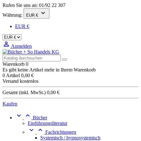
Rufen Sie uns an:
01/92 22 307

Währung:
EUR €
EUR €

Anmelden
Warenkorb
0
Es gibt keine Artikel mehr in Ihrem Warenkorb
0 Artikel
0,00 €
Versand
kostenlos
Gesamt (inkl. MwSt.)
0,00 €
Kaufen


Bücher
Einführungsliteratur


Fachrichtungen
Systemisch / hypnosystemisch