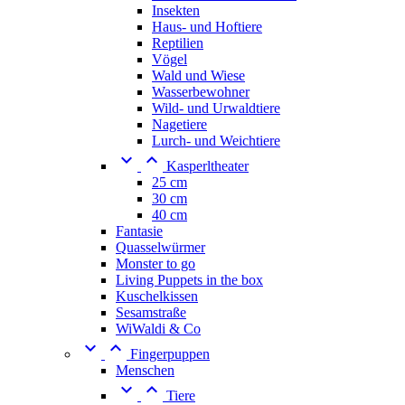
Insekten
Haus- und Hoftiere
Reptilien
Vögel
Wald und Wiese
Wasserbewohner
Wild- und Urwaldtiere
Nagetiere
Lurch- und Weichtiere


Kasperltheater
25 cm
30 cm
40 cm
Fantasie
Quasselwürmer
Monster to go
Living Puppets in the box
Kuschelkissen
Sesamstraße
WiWaldi & Co


Fingerpuppen
Menschen


Tiere