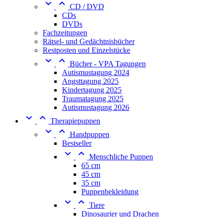


CD / DVD
CDs
DVDs
Fachzeitungen
Rätsel- und Gedächtnisbücher
Restposten und Einzelstücke


Bücher - VPA Tagungen
Autismustagung 2024
Angsttagung 2025
Kindertagung 2025
Traumatagung 2025
Autismustagung 2026


Therapiepuppen


Handpuppen
Bestseller


Menschliche Puppen
65 cm
45 cm
35 cm
Puppenbekleidung


Tiere
Dinosaurier und Drachen