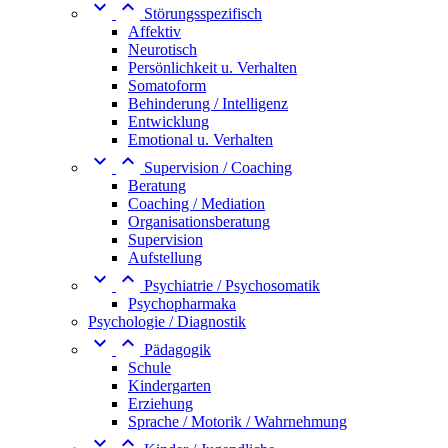


Störungsspezifisch
Affektiv
Neurotisch
Persönlichkeit u. Verhalten
Somatoform
Behinderung / Intelligenz
Entwicklung
Emotional u. Verhalten


Supervision / Coaching
Beratung
Coaching / Mediation
Organisationsberatung
Supervision
Aufstellung


Psychiatrie / Psychosomatik
Psychopharmaka
Psychologie / Diagnostik


Pädagogik
Schule
Kindergarten
Erziehung
Sprache / Motorik / Wahrnehmung

