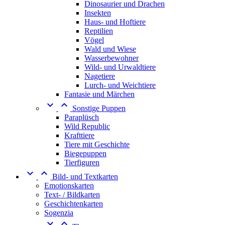
Dinosaurier und Drachen
Insekten
Haus- und Hoftiere
Reptilien
Vögel
Wald und Wiese
Wasserbewohner
Wild- und Urwaldtiere
Nagetiere
Lurch- und Weichtiere
Fantasie und Märchen


Sonstige Puppen
Paraplüsch
Wild Republic
Krafttiere
Tiere mit Geschichte
Biegepuppen
Tierfiguren


Bild- und Textkarten
Emotionskarten
Text- / Bildkarten
Geschichtenkarten
Sogenzia

