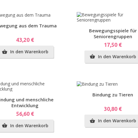
Vorschau
wegung aus dem Trauma
Vorschau
Bewegungsspiele für
Seniorengruppen
Preis
43,20 €
Preis
17,50 €
In den Warenkorb

In den Warenkorb

Vorschau
Bindung zu Tieren
Vorschau
indung und menschliche
Entwicklung
Preis
30,80 €
Preis
56,60 €
In den Warenkorb

In den Warenkorb
