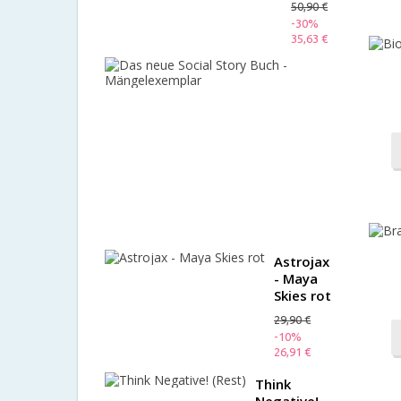
50,90 €
-30%
35,63 €
Das
neue
Social
Story
Buch
-
Mängelex
35,00 €
-10%
31,50 €
Astrojax
- Maya
Skies rot
29,90 €
-10%
26,91 €
Think