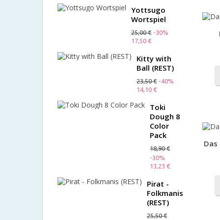
Yottsugo
Wortspiel
25,00 €
-30%
17,50 €
Kitty with
Ball (REST)
23,50 €
-40%
14,10 €
Toki
Dough 8
Color
Pack
Das 
18,90 €
-30%
13,23 €
Pirat -
Folkmanis
(REST)
25,50 €