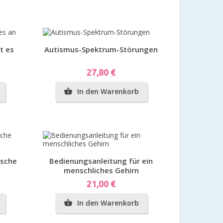
Vorschau
t es
Autismus-Spektrum-Störungen
Preis
27,80 €
In den Warenkorb

Vorschau
ische
Bedienungsanleitung für ein
menschliches Gehirn
Preis
21,00 €
In den Warenkorb
