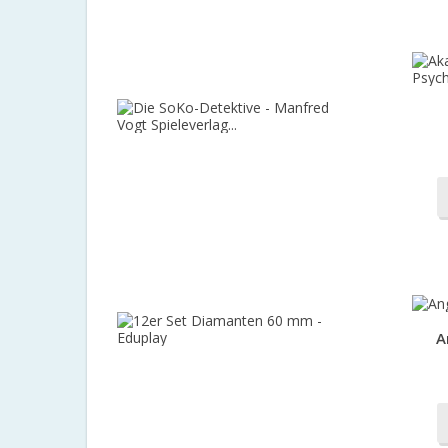
Spieleverla
119,00 €
-5%
113,05 €
Die
SoKo-
Detektive
-
Manfred
Vogt
Spieleverla
112,00 €
-10%
100,80 €
12er
A
Set
Diamante
60
mm
-
Eduplay