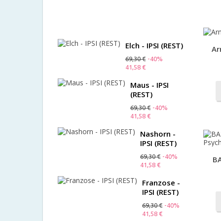
48,00 €
-10%
43,20 €
Elch - IPSI (REST)
Ar
69,30 €
-40%
41,58 €
Maus - IPSI
(REST)
69,30 €
-40%
41,58 €
Nashorn -
IPSI (REST)
69,30 €
-40%
BA
41,58 €
Franzose -
IPSI (REST)
69,30 €
-40%
41,58 €