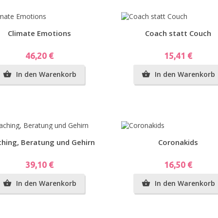
Vorschau
Vorschau
Climate Emotions
Coach statt Couch
Preis
Preis
46,20 €
15,41 €
In den Warenkorb
In den Warenkorb


pen
Vorschau
Vorschau
hing, Beratung und Gehirn
Coronakids
Preis
Preis
39,10 €
16,50 €
lar)
In den Warenkorb
In den Warenkorb

