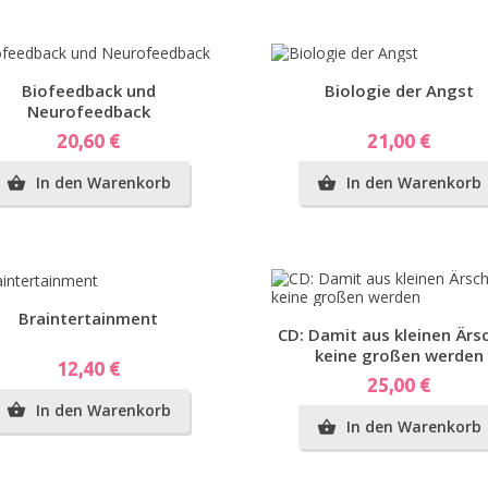
Vorschau
Vorschau
Biofeedback und
Biologie der Angst
Neurofeedback
Preis
Preis
20,60 €
21,00 €
In den Warenkorb
In den Warenkorb


emplar
Vorschau
Braintertainment
Vorschau
CD: Damit aus kleinen Ärs
keine großen werden
Preis
12,40 €
Preis
25,00 €
In den Warenkorb

In den Warenkorb
