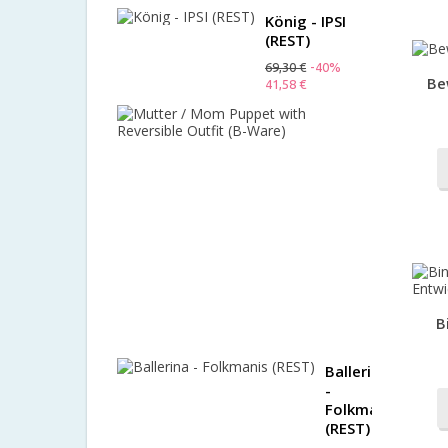
König - IPSI
(REST)
69,30 €
-40%
Be
41,58 €
Mutter
/
Mom
Puppet
with
Reversible
Outfit
(B-
Ware)
99,50 €
-60%
B
39,80 €
Ballerina
-
Folkmanis
(REST)