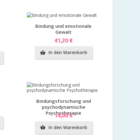
Vorschau
Bindung und emotionale
Gewalt
Preis
41,20 €
In den Warenkorb

Vorschau
Bindungsforschung und
psychodynamische
Psychotherapie
Preis
14,00 €
In den Warenkorb
