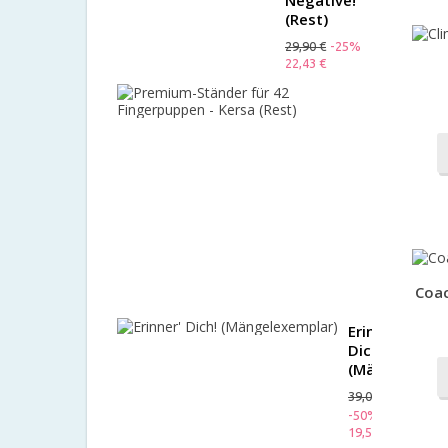
Negative!
(Rest)
29,90 €
-25%
22,43 €
Premium-
Ständer
für
42
Fingerpup
-
Kersa
(Rest)
24,90 €
-15%
Coac
21,17 €
Erinner'
Dich!
(Mängelexemp
39,00 €
-50%
19,50 €