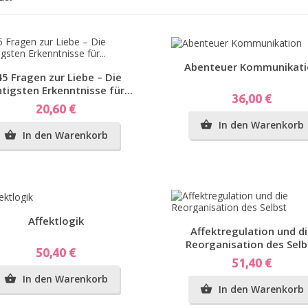
Vorschau
Abenteuer Kommunikati
Vorschau
45 Fragen zur Liebe – Die
tigsten Erkenntnisse für...
Preis
36,00 €
er
Preis
20,60 €
In den Warenkorb

In den Warenkorb

plar)
Vorschau
Affektlogik
Vorschau
Affektregulation und d
en-
Reorganisation des Selb
Preis
50,40 €
Preis
51,40 €
In den Warenkorb

In den Warenkorb
