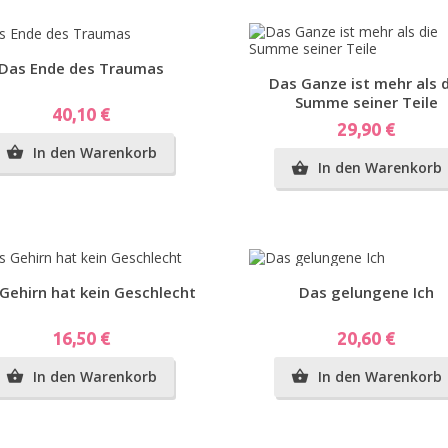
Vorschau
Das Ende des Traumas
Vorschau
Das Ganze ist mehr als 
Summe seiner Teile
Preis
40,10 €
Preis
29,90 €
In den Warenkorb

In den Warenkorb

Vorschau
Vorschau
Gehirn hat kein Geschlecht
Das gelungene Ich
Preis
Preis
16,50 €
20,60 €
In den Warenkorb
In den Warenkorb

