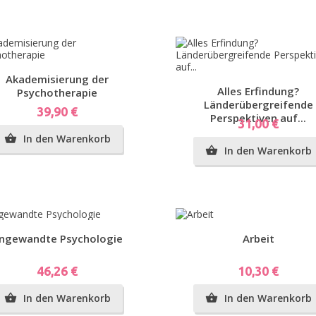
g...
Vorschau
Akademisierung der
Vorschau
Alles Erfindung?
Psychotherapie
Länderübergreifende
Preis
39,90 €
Perspektiven auf...
Preis
31,00 €
In den Warenkorb

In den Warenkorb

g...
Vorschau
Vorschau
ngewandte Psychologie
Arbeit
n
Preis
Preis
46,26 €
10,30 €
In den Warenkorb
In den Warenkorb

