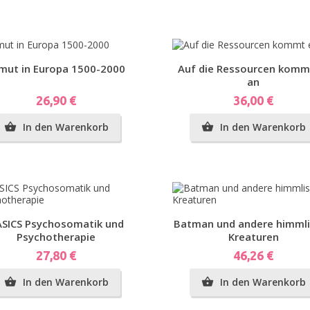
Vorschau
Vorschau
mut in Europa 1500-2000
Auf die Ressourcen komm
an
Preis
Preis
26,90 €
36,00 €
In den Warenkorb
In den Warenkorb


Vorschau
Vorschau
SICS Psychosomatik und
Batman und andere himml
Psychotherapie
Kreaturen
Preis
Preis
27,80 €
46,26 €
In den Warenkorb
In den Warenkorb

