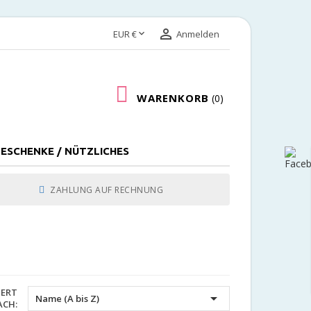


EUR €
Anmelden
WARENKORB
0
ESCHENKE / NÜTZLICHES
ZAHLUNG AUF RECHNUNG
IERT

Name (A bis Z)
ACH: