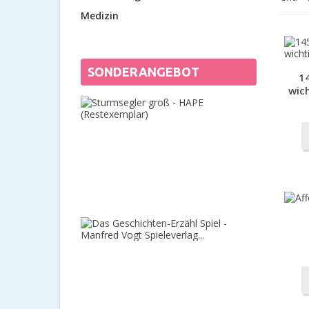
Medizin
SONDERANGEBOT
1
wich
Sturmsegl
groß
-
HAPE
(Restexem
400,00 €
-50%
200,00 €
Das
Geschicht
Erzähl
Spiel
-
Manfred
Vogt