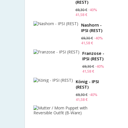
(REST)
69,30 €
-40%
41,58 €
Nashorn -
IPSI (REST)
69,30 €
-40%
41,58 €
Franzose -
IPSI (REST)
69,30 €
-40%
41,58 €
König - IPSI
(REST)
69,30 €
-40%
41,58 €
Mutter
/
Mom
Puppet