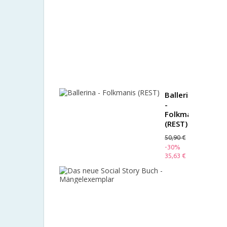
with
Reversible
Outfit
(B-
Ware)
99,50 €
-60%
39,80 €
Ballerina
-
Folkmanis
(REST)
50,90 €
-30%
35,63 €
Das
neue
Social
Story
Buch
-