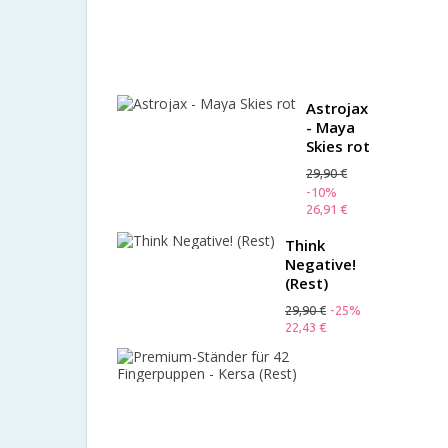
Mängelex
35,00 €
-10%
31,50 €
Astrojax
- Maya
Skies rot
29,90 €
-10%
26,91 €
Think
Negative!
(Rest)
29,90 €
-25%
22,43 €
Premium-
Ständer
für
42
Fingerpup