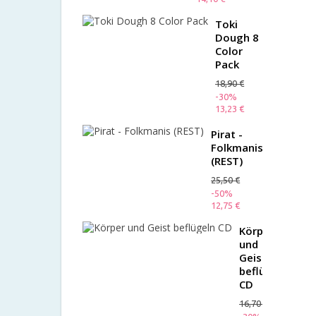
Toki
Dough 8
Color
Pack
18,90 €
-30%
13,23 €
Pirat -
Folkmanis
(REST)
25,50 €
-50%
12,75 €
Körper
und
Geist
beflügeln
CD
16,70 €