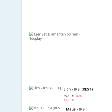
Manfred
Vogt
Spieleverla
112,00 €
-10%
100,80 €
12er
Set
Diamante
60
mm
-
Eduplay
48,00 €
-10%
43,20 €
Elch - IPSI (REST)
69,30 €
-40%
41,58 €
Maus - IPSI