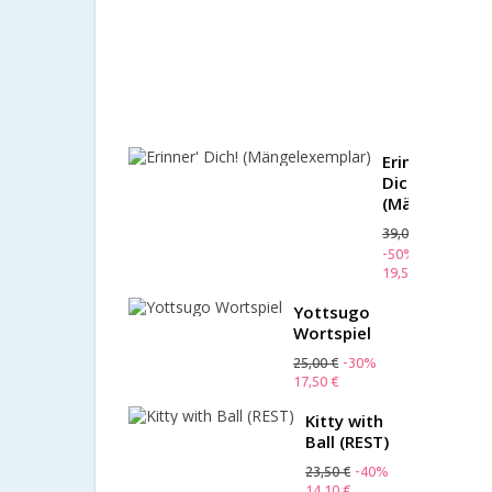
-
Kersa
(Rest)
24,90 €
-15%
21,17 €
Erinner'
Dich!
(Mängelexemp
39,00 €
-50%
19,50 €
Yottsugo
Wortspiel
25,00 €
-30%
17,50 €
Kitty with
Ball (REST)
23,50 €
-40%
14,10 €