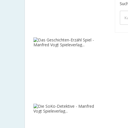
-
Such
HAPE
(Restexem
400,00 €
-50%
200,00 €
Das
Geschicht
Erzähl
Spiel
-
Manfred
Vogt
Spieleverla
119,00 €
-5%
113,05 €
Die
SoKo-
Detektive
-