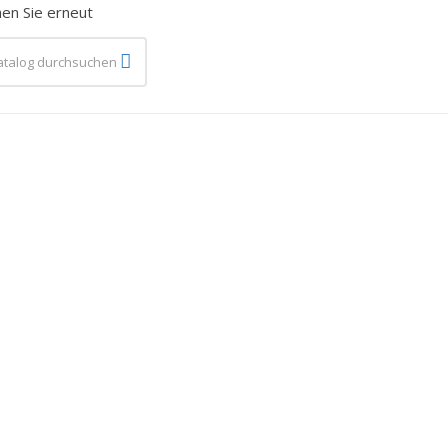
en Sie erneut
plar)
en-
g...