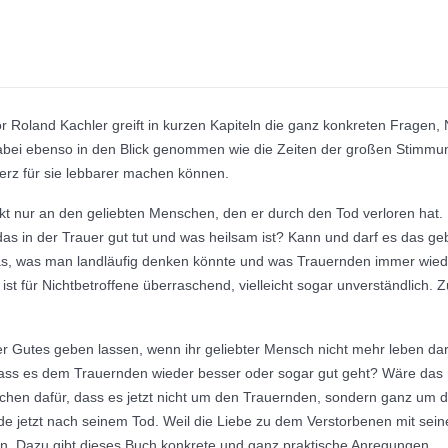
r Roland Kachler greift in kurzen Kapiteln die ganz konkreten Fragen, 
abei ebenso in den Blick genommen wie die Zeiten der großen Stimm
merz für sie lebbarer machen können.
enkt nur an den geliebten Menschen, den er durch den Tod verloren hat
, das in der Trauer gut tut und was heilsam ist? Kann und darf es das g
 das, was man landläufig denken könnte und was Trauernden immer wied
ist für Nichtbetroffene überraschend, vielleicht sogar unverständlich
r Gutes geben lassen, wenn ihr geliebter Mensch nicht mehr leben dar
ass es dem Trauernden wieder besser oder sogar gut geht? Wäre das ni
chen dafür, dass es jetzt nicht um den Trauernden, sondern ganz um d
e jetzt nach seinem Tod. Weil die Liebe zu dem Verstorbenen mit sein
tun. Dazu gibt dieses Buch konkrete und ganz praktische Anregungen.