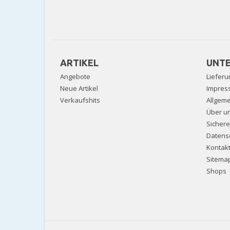
ARTIKEL
UNT
Angebote
Lieferu
Neue Artikel
Impres
Verkaufshits
Allgem
Über u
Sicher
Datens
Kontak
Sitema
Shops