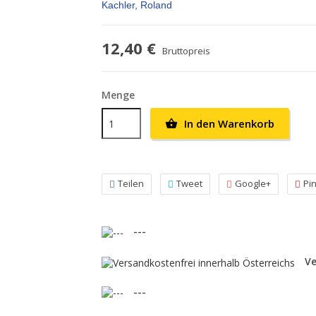
Kachler, Roland
12,40 €
Bruttopreis
Menge
In den Warenkorb

Teilen
Tweet
Google+
Pi
---
Ve
---