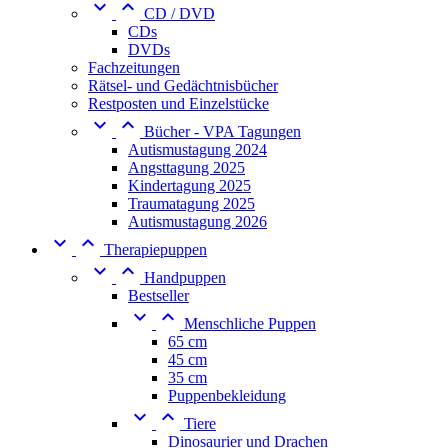


CD / DVD
CDs
DVDs
Fachzeitungen
Rätsel- und Gedächtnisbücher
Restposten und Einzelstücke


Bücher - VPA Tagungen
Autismustagung 2024
Angsttagung 2025
Kindertagung 2025
Traumatagung 2025
Autismustagung 2026


Therapiepuppen


Handpuppen
Bestseller


Menschliche Puppen
65 cm
45 cm
35 cm
Puppenbekleidung


Tiere
Dinosaurier und Drachen