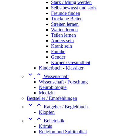
Stark / Mutig werden
Selbstbewusst und stolz
Freunde finden
Trockene Betten
Streiten lernen
Warten lernen
Teilen lernen
Anders sein
Krank sein
Familie
Gender
Körper / Gesundheit
Kinderbuch - Klassiker


Wissenschaft
Wissenschaft / Forschung
Neurobiologie
Medizin
Bestseller / Empfehlungen


Ratgeber / Begleitbuch
Klopfen


Belletristik
Krimis
Religion und Spiritualität