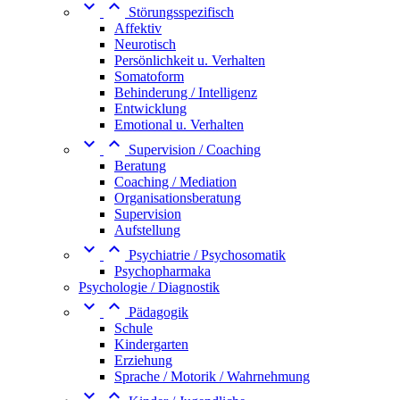


Störungsspezifisch
Affektiv
Neurotisch
Persönlichkeit u. Verhalten
Somatoform
Behinderung / Intelligenz
Entwicklung
Emotional u. Verhalten


Supervision / Coaching
Beratung
Coaching / Mediation
Organisationsberatung
Supervision
Aufstellung


Psychiatrie / Psychosomatik
Psychopharmaka
Psychologie / Diagnostik


Pädagogik
Schule
Kindergarten
Erziehung
Sprache / Motorik / Wahrnehmung

