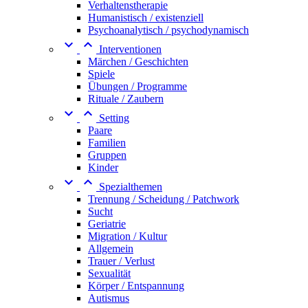
Verhaltenstherapie
Humanistisch / existenziell
Psychoanalytisch / psychodynamisch


Interventionen
Märchen / Geschichten
Spiele
Übungen / Programme
Rituale / Zaubern


Setting
Paare
Familien
Gruppen
Kinder


Spezialthemen
Trennung / Scheidung / Patchwork
Sucht
Geriatrie
Migration / Kultur
Allgemein
Trauer / Verlust
Sexualität
Körper / Entspannung
Autismus