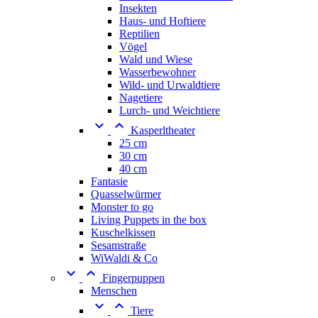
Insekten
Haus- und Hoftiere
Reptilien
Vögel
Wald und Wiese
Wasserbewohner
Wild- und Urwaldtiere
Nagetiere
Lurch- und Weichtiere


Kasperltheater
25 cm
30 cm
40 cm
Fantasie
Quasselwürmer
Monster to go
Living Puppets in the box
Kuschelkissen
Sesamstraße
WiWaldi & Co


Fingerpuppen
Menschen


Tiere