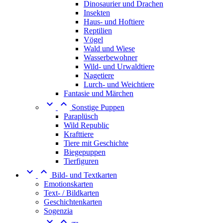
Dinosaurier und Drachen
Insekten
Haus- und Hoftiere
Reptilien
Vögel
Wald und Wiese
Wasserbewohner
Wild- und Urwaldtiere
Nagetiere
Lurch- und Weichtiere
Fantasie und Märchen


Sonstige Puppen
Paraplüsch
Wild Republic
Krafttiere
Tiere mit Geschichte
Biegepuppen
Tierfiguren


Bild- und Textkarten
Emotionskarten
Text- / Bildkarten
Geschichtenkarten
Sogenzia

