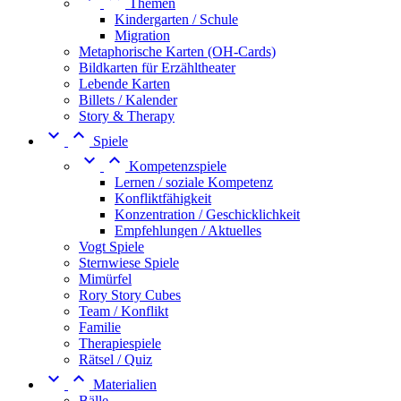
Themen
Kindergarten / Schule
Migration
Metaphorische Karten (OH-Cards)
Bildkarten für Erzähltheater
Lebende Karten
Billets / Kalender
Story & Therapy


Spiele


Kompetenzspiele
Lernen / soziale Kompetenz
Konfliktfähigkeit
Konzentration / Geschicklichkeit
Empfehlungen / Aktuelles
Vogt Spiele
Sternwiese Spiele
Mimürfel
Rory Story Cubes
Team / Konflikt
Familie
Therapiespiele
Rätsel / Quiz


Materialien
Bälle