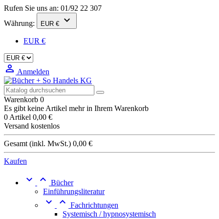
Rufen Sie uns an:
01/92 22 307

Währung:
EUR €
EUR €

Anmelden
Warenkorb
0
Es gibt keine Artikel mehr in Ihrem Warenkorb
0 Artikel
0,00 €
Versand
kostenlos
Gesamt (inkl. MwSt.)
0,00 €
Kaufen


Bücher
Einführungsliteratur


Fachrichtungen
Systemisch / hypnosystemisch