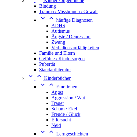
Kinder / Jugendliche
Bindung
Trauma / Missbrauch / Gewalt


häufige Diagnosen
ADHS
Autismus
Ängste / Depression
Zwang
Verhaltensauffälligkeiten
Familie und Eltern
Gefühle / Kindersorgen
Pubertät
Standardliteratur


Kinderbücher


Emotionen
Angst
Aggression / Wut
Trauer
Scham / Ekel
Freude / Glück
Eifersucht
Neid


Lerngeschichten