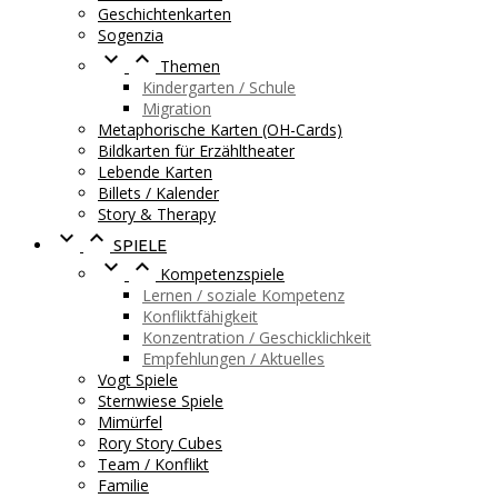
Geschichtenkarten
Sogenzia


Themen
Kindergarten / Schule
Migration
Metaphorische Karten (OH-Cards)
Bildkarten für Erzähltheater
Lebende Karten
Billets / Kalender
Story & Therapy


SPIELE


Kompetenzspiele
Lernen / soziale Kompetenz
Konfliktfähigkeit
Konzentration / Geschicklichkeit
Empfehlungen / Aktuelles
Vogt Spiele
Sternwiese Spiele
Mimürfel
Rory Story Cubes
Team / Konflikt
Familie