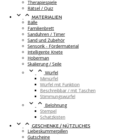
Therapiespiele
Rätsel / Quiz


MATERIALIEN
Bälle
Familienbrett
Sanduhren / Timer
Sand und Zubehör
Sensorik - Fördermaterial
Intelligente Knete
Hoberman
Skalierung / Seile


Würfel
Mimürfel
Würfel mit Funktion
Beschreibbar / mit Taschen
Stimmungswürfel


Belohnung
Stempel
Schatzkisten


GESCHENKE / NÜTZLICHES
Liebeskummerpillen
Gutscheine