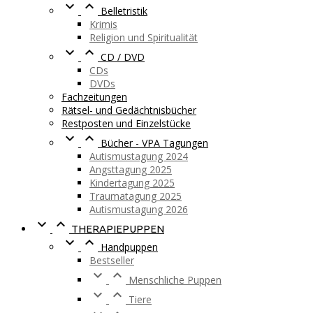


Belletristik
Krimis
Religion und Spiritualität


CD / DVD
CDs
DVDs
Fachzeitungen
Rätsel- und Gedächtnisbücher
Restposten und Einzelstücke


Bücher - VPA Tagungen
Autismustagung 2024
Angsttagung 2025
Kindertagung 2025
Traumatagung 2025
Autismustagung 2026


THERAPIEPUPPEN


Handpuppen
Bestseller


Menschliche Puppen


Tiere