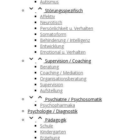
Autismus


Störungsspezifisch
Affektiv
Neurotisch
Persönlichkeit u. Verhalten
Somatoform
Behinderung / Intelligenz
Entwicklung
Emotional u. Verhalten


Supervision / Coaching
Beratung
Coaching / Mediation
Organisationsberatung
Supervision
Aufstellung


Psychiatrie / Psychosomatik
Psychopharmaka
Psychologie / Diagnostik


Pädagogik
Schule
Kindergarten
Erziehung