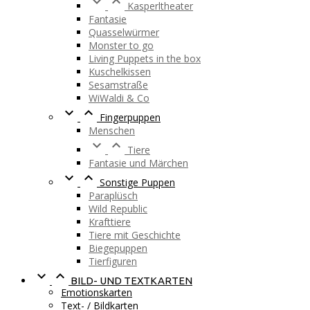


Kasperltheater
Fantasie
Quasselwürmer
Monster to go
Living Puppets in the box
Kuschelkissen
Sesamstraße
WiWaldi & Co


Fingerpuppen
Menschen


Tiere
Fantasie und Märchen


Sonstige Puppen
Paraplüsch
Wild Republic
Krafttiere
Tiere mit Geschichte
Biegepuppen
Tierfiguren


BILD- UND TEXTKARTEN
Emotionskarten
Text- / Bildkarten