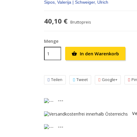
Sipos, Valerija | Schweiger, Ulrich
40,10 €
Bruttopreis
Menge
In den Warenkorb

Teilen
Tweet
Google+
Pi
---
Ve
---