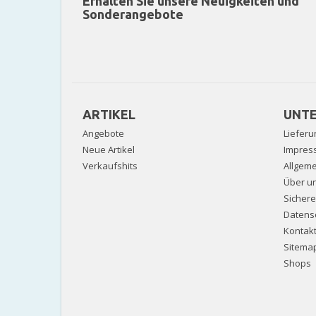
Erhalten Sie unsere Neuigkeiten und
Sonderangebote
ARTIKEL
UNT
Angebote
Lieferu
Neue Artikel
Impres
Verkaufshits
Allgem
Über u
Sicher
Datens
Kontak
Sitema
Shops