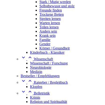
Stark / Mutig werden
Selbstbewusst und stolz
Freunde finden
Trockene Betten
Streiten lernen
Warten lernen
Teilen lernen
Anders sein
Krank sein
Familie
Gender
Körper / Gesundheit
Kinderbuch - Klassiker


Wissenschaft
Wissenschaft / Forschung
Neurobiologie
Medizin
Bestseller / Empfehlungen


Ratgeber / Begleitbuch
Klopfen


Belletristik
Krimis
Religion und Spiritualität