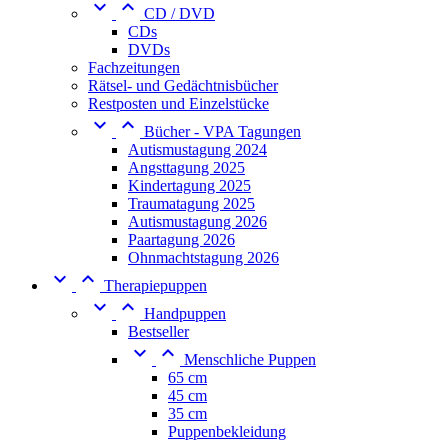


CD / DVD
CDs
DVDs
Fachzeitungen
Rätsel- und Gedächtnisbücher
Restposten und Einzelstücke


Bücher - VPA Tagungen
Autismustagung 2024
Angsttagung 2025
Kindertagung 2025
Traumatagung 2025
Autismustagung 2026
Paartagung 2026
Ohnmachtstagung 2026


Therapiepuppen


Handpuppen
Bestseller


Menschliche Puppen
65 cm
45 cm
35 cm
Puppenbekleidung