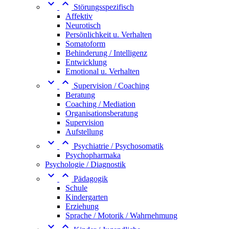


Störungsspezifisch
Affektiv
Neurotisch
Persönlichkeit u. Verhalten
Somatoform
Behinderung / Intelligenz
Entwicklung
Emotional u. Verhalten


Supervision / Coaching
Beratung
Coaching / Mediation
Organisationsberatung
Supervision
Aufstellung


Psychiatrie / Psychosomatik
Psychopharmaka
Psychologie / Diagnostik


Pädagogik
Schule
Kindergarten
Erziehung
Sprache / Motorik / Wahrnehmung

