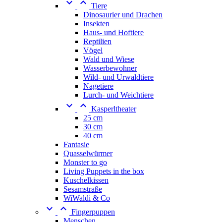


Tiere
Dinosaurier und Drachen
Insekten
Haus- und Hoftiere
Reptilien
Vögel
Wald und Wiese
Wasserbewohner
Wild- und Urwaldtiere
Nagetiere
Lurch- und Weichtiere


Kasperltheater
25 cm
30 cm
40 cm
Fantasie
Quasselwürmer
Monster to go
Living Puppets in the box
Kuschelkissen
Sesamstraße
WiWaldi & Co


Fingerpuppen
Menschen