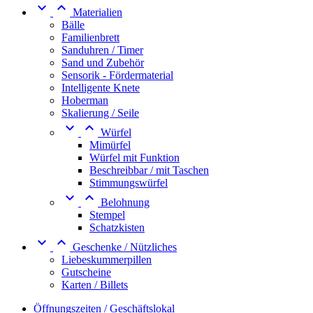


Materialien
Bälle
Familienbrett
Sanduhren / Timer
Sand und Zubehör
Sensorik - Fördermaterial
Intelligente Knete
Hoberman
Skalierung / Seile


Würfel
Mimürfel
Würfel mit Funktion
Beschreibbar / mit Taschen
Stimmungswürfel


Belohnung
Stempel
Schatzkisten


Geschenke / Nützliches
Liebeskummerpillen
Gutscheine
Karten / Billets
Öffnungszeiten / Geschäftslokal