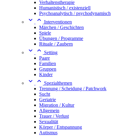
Verhaltenstherapie
Humanistisch / existenziell
Psychoanalytisch / psychodynamisch


Interventionen
Märchen / Geschichten
Spiele
Übungen / Programme
Rituale / Zaubern


Setting
Paare
Familien
Gruppen
Kinder


Spezialthemen
Trennung / Scheidung / Patchwork
Sucht
Geriatrie
Migration / Kultur
Allgemein
Trauer / Verlust
Sexualität
Körper / Entspannung
Autismus