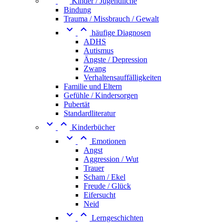
Kinder / Jugendliche
Bindung
Trauma / Missbrauch / Gewalt


häufige Diagnosen
ADHS
Autismus
Ängste / Depression
Zwang
Verhaltensauffälligkeiten
Familie und Eltern
Gefühle / Kindersorgen
Pubertät
Standardliteratur


Kinderbücher


Emotionen
Angst
Aggression / Wut
Trauer
Scham / Ekel
Freude / Glück
Eifersucht
Neid


Lerngeschichten