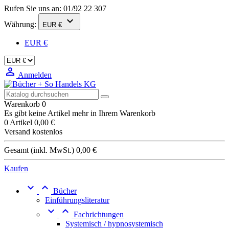
Rufen Sie uns an:
01/92 22 307

Währung:
EUR €
EUR €

Anmelden
Warenkorb
0
Es gibt keine Artikel mehr in Ihrem Warenkorb
0 Artikel
0,00 €
Versand
kostenlos
Gesamt (inkl. MwSt.)
0,00 €
Kaufen


Bücher
Einführungsliteratur


Fachrichtungen
Systemisch / hypnosystemisch