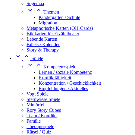
Sogenzia


Themen
Kindergarten / Schule
Migration
Metaphorische Karten (OH-Cards)
Bildkarten für Erzähltheater
Lebende Karten
Billets / Kalender
Story & Therapy


Spiele


Kompetenzspiele
Lernen / soziale Kompetenz
Konfliktfähigkeit
Konzentration / Geschicklichkeit
Empfehlungen / Aktuelles
Vogt Spiele
Sternwiese Spiele
Mimürfel
Rory Story Cubes
Team / Konflikt
Familie
Therapiespiele
Rätsel / Quiz