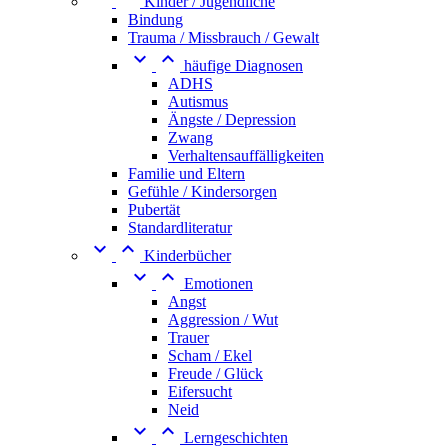
Kinder / Jugendliche
Bindung
Trauma / Missbrauch / Gewalt


häufige Diagnosen
ADHS
Autismus
Ängste / Depression
Zwang
Verhaltensauffälligkeiten
Familie und Eltern
Gefühle / Kindersorgen
Pubertät
Standardliteratur


Kinderbücher


Emotionen
Angst
Aggression / Wut
Trauer
Scham / Ekel
Freude / Glück
Eifersucht
Neid


Lerngeschichten