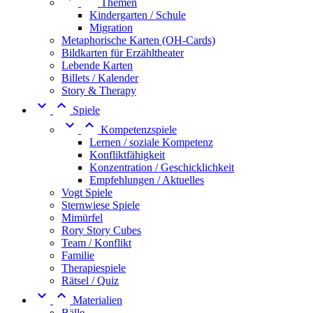
Themen
Kindergarten / Schule
Migration
Metaphorische Karten (OH-Cards)
Bildkarten für Erzähltheater
Lebende Karten
Billets / Kalender
Story & Therapy


Spiele


Kompetenzspiele
Lernen / soziale Kompetenz
Konfliktfähigkeit
Konzentration / Geschicklichkeit
Empfehlungen / Aktuelles
Vogt Spiele
Sternwiese Spiele
Mimürfel
Rory Story Cubes
Team / Konflikt
Familie
Therapiespiele
Rätsel / Quiz


Materialien
Bälle