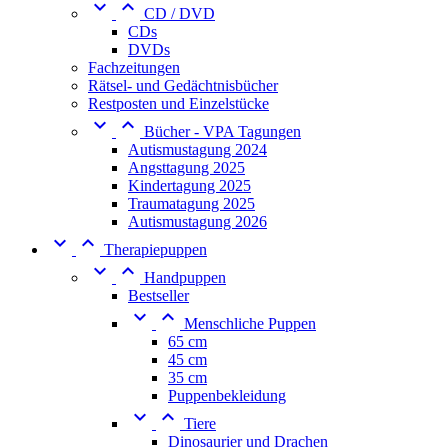


CD / DVD
CDs
DVDs
Fachzeitungen
Rätsel- und Gedächtnisbücher
Restposten und Einzelstücke


Bücher - VPA Tagungen
Autismustagung 2024
Angsttagung 2025
Kindertagung 2025
Traumatagung 2025
Autismustagung 2026


Therapiepuppen


Handpuppen
Bestseller


Menschliche Puppen
65 cm
45 cm
35 cm
Puppenbekleidung


Tiere
Dinosaurier und Drachen