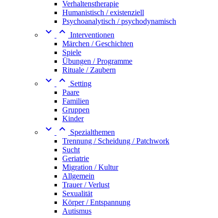
Verhaltenstherapie
Humanistisch / existenziell
Psychoanalytisch / psychodynamisch


Interventionen
Märchen / Geschichten
Spiele
Übungen / Programme
Rituale / Zaubern


Setting
Paare
Familien
Gruppen
Kinder


Spezialthemen
Trennung / Scheidung / Patchwork
Sucht
Geriatrie
Migration / Kultur
Allgemein
Trauer / Verlust
Sexualität
Körper / Entspannung
Autismus