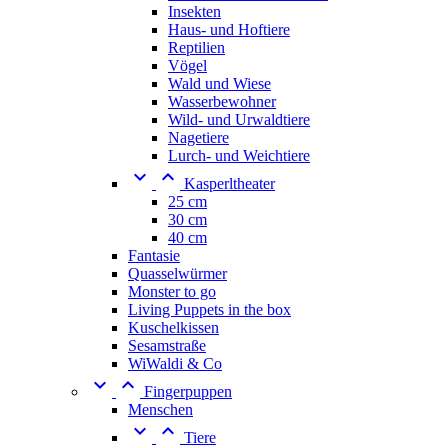
Insekten
Haus- und Hoftiere
Reptilien
Vögel
Wald und Wiese
Wasserbewohner
Wild- und Urwaldtiere
Nagetiere
Lurch- und Weichtiere


Kasperltheater
25 cm
30 cm
40 cm
Fantasie
Quasselwürmer
Monster to go
Living Puppets in the box
Kuschelkissen
Sesamstraße
WiWaldi & Co


Fingerpuppen
Menschen


Tiere