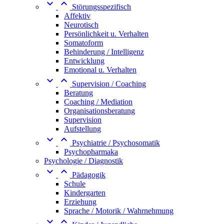


Störungsspezifisch
Affektiv
Neurotisch
Persönlichkeit u. Verhalten
Somatoform
Behinderung / Intelligenz
Entwicklung
Emotional u. Verhalten


Supervision / Coaching
Beratung
Coaching / Mediation
Organisationsberatung
Supervision
Aufstellung


Psychiatrie / Psychosomatik
Psychopharmaka
Psychologie / Diagnostik


Pädagogik
Schule
Kindergarten
Erziehung
Sprache / Motorik / Wahrnehmung

