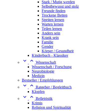
Stark / Mutig werden
Selbstbewusst und stolz
Freunde finden
Trockene Betten
Streiten lernen
Warten lernen
Teilen lernen
Anders sein
Krank sein
Familie
Gender
Körper / Gesundheit
Kinderbuch - Klassiker


Wissenschaft
Wissenschaft / Forschung
Neurobiologie
Medizin
Bestseller / Empfehlungen


Ratgeber / Begleitbuch
Klopfen


Belletristik
Krimis
Religion und Spiritualität