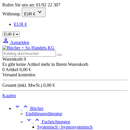
Rufen Sie uns an:
01/92 22 307

Währung:
EUR €
EUR €

Anmelden
Warenkorb
0
Es gibt keine Artikel mehr in Ihrem Warenkorb
0 Artikel
0,00 €
Versand
kostenlos
Gesamt (inkl. MwSt.)
0,00 €
Kaufen


Bücher
Einführungsliteratur


Fachrichtungen
Systemisch / hypnosystemisch