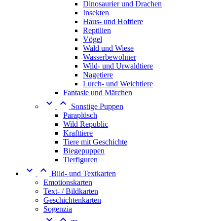
Dinosaurier und Drachen
Insekten
Haus- und Hoftiere
Reptilien
Vögel
Wald und Wiese
Wasserbewohner
Wild- und Urwaldtiere
Nagetiere
Lurch- und Weichtiere
Fantasie und Märchen


Sonstige Puppen
Paraplüsch
Wild Republic
Krafttiere
Tiere mit Geschichte
Biegepuppen
Tierfiguren


Bild- und Textkarten
Emotionskarten
Text- / Bildkarten
Geschichtenkarten
Sogenzia

