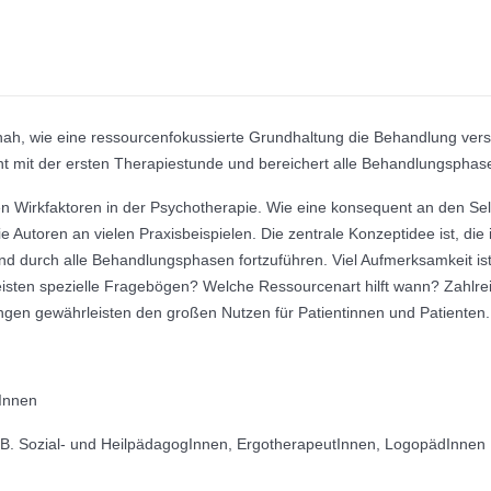
ah, wie eine ressourcenfokussierte Grundhaltung die Behandlung versch
nt mit der ersten Therapiestunde und bereichert alle Behandlungsphas
ten Wirkfaktoren in der Psychotherapie. Wie eine konsequent an den Sel
e Autoren an vielen Praxisbeispielen. Die zentrale Konzeptidee ist, die
nd durch alle Behandlungsphasen fortzuführen. Viel Aufmerksamkeit 
eisten spezielle Fragebögen? Welche Ressourcenart hilft wann? Zahlre
en gewährleisten den großen Nutzen für Patientinnen und Patienten.
tInnen
z. B. Sozial- und HeilpädagogInnen, ErgotherapeutInnen, LogopädInnen