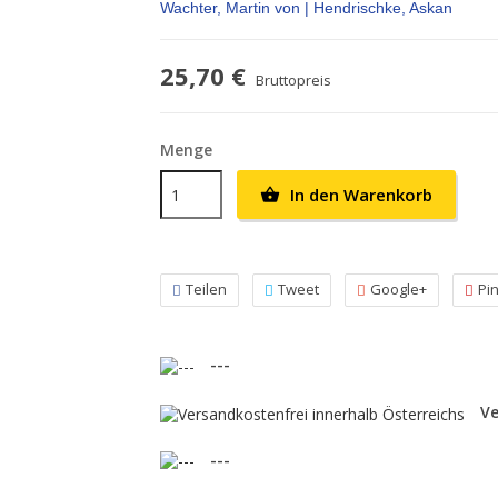
Wachter, Martin von | Hendrischke, Askan
25,70 €
Bruttopreis
Menge
In den Warenkorb

Teilen
Tweet
Google+
Pi
---
Ve
---