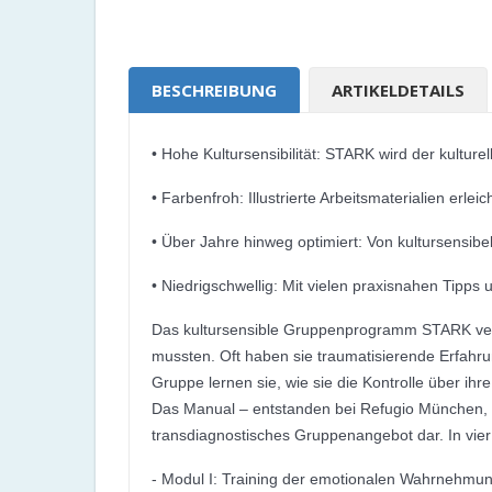
BESCHREIBUNG
ARTIKELDETAILS
• Hohe Kultursensibilität: STARK wird der kulture
• Farbenfroh: Illustrierte Arbeitsmaterialien erle
• Über Jahre hinweg optimiert: Von kultursensib
• Niedrigschwellig: Mit vielen praxisnahen Tipps
Das kultursensible Gruppenprogramm STARK vermi
mussten. Oft haben sie traumatisierende Erfahrun
Gruppe lernen sie, wie sie die Kontrolle über i
Das Manual – entstanden bei Refugio München, ei
transdiagnostisches Gruppenangebot dar. In vier
- Modul I: Training der emotionalen Wahrnehmu