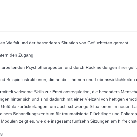
llen Vielfalt und der besonderen Situation von Geflüchteten gerecht
ichtern den Zugang
el arbeitenden Psychotherapeuten und durch Rückmeldungen ihrer geflü
 und Beispielinstruktionen, die an die Themen und Lebenswirklichkeiten
ttelt wirksame Skills zur Emotionsregulation, die besonders Menschen
gen hinter sich und sind dadurch mit einer Vielzahl von heftigen emot
hre Gefühle zurückerlangen, um auch schwierige Situationen im neuen 
nem Behandlungszentrum für traumatisierte Flüchtlinge und Folteropfer
 Modulen zeigt es, wie die insgesamt fünfzehn Sitzungen am hilfreichs
ng