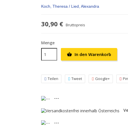
Koch, Theresa /
Lied, Alexandra
30,90 €
Bruttopreis
Menge
In den Warenkorb

Teilen
Tweet
Google+
Pi
---
Ve
---