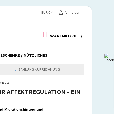


EUR €
Anmelden
WARENKORB
0
ESCHENKE / NÜTZLICHES
ZAHLUNG AUF RECHNUNG
 Ansatz
UR AFFEKTREGULATION – EIN
nd Migrationshintergrund