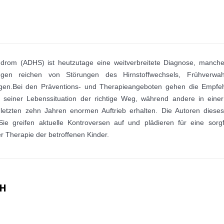
ndrom (ADHS) ist heutzutage eine weitverbreitete Diagnose, manchero
ungen reichen von Störungen des Hirnstoffwechsels, Frühverwah
en.Bei den Präventions- und Therapieangeboten gehen die Empfehl
 seiner Lebenssituation der richtige Weg, während andere in ein
letzten zehn Jahren enormen Auftrieb erhalten. Die Autoren dieses
ie greifen aktuelle Kontroversen auf und plädieren für eine sorgfä
r Therapie der betroffenen Kinder.
CH