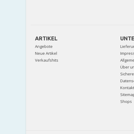
ARTIKEL
UNT
Angebote
Lieferu
Neue Artikel
Impres
Verkaufshits
Allgem
Über u
Sicher
Datens
Kontak
Sitema
Shops