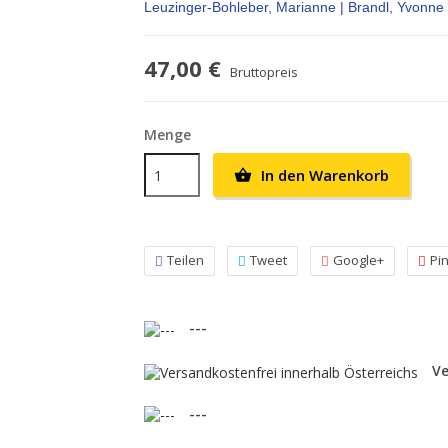
Leuzinger-Bohleber, Marianne | Brandl, Yvonne 
47,00 €
Bruttopreis
Menge
In den Warenkorb

Teilen
Tweet
Google+
Pi
---
Ve
---