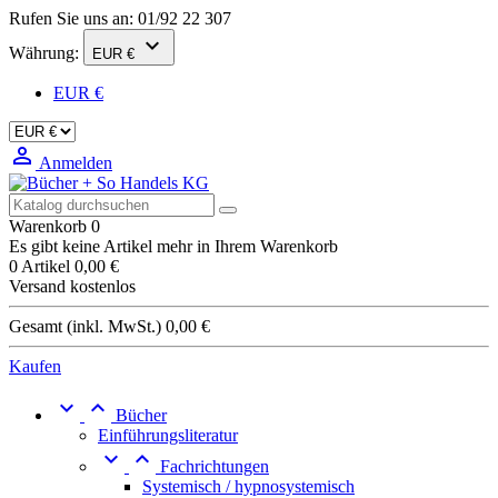
Rufen Sie uns an:
01/92 22 307

Währung:
EUR €
EUR €

Anmelden
Warenkorb
0
Es gibt keine Artikel mehr in Ihrem Warenkorb
0 Artikel
0,00 €
Versand
kostenlos
Gesamt (inkl. MwSt.)
0,00 €
Kaufen


Bücher
Einführungsliteratur


Fachrichtungen
Systemisch / hypnosystemisch