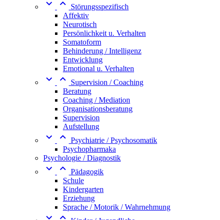


Störungsspezifisch
Affektiv
Neurotisch
Persönlichkeit u. Verhalten
Somatoform
Behinderung / Intelligenz
Entwicklung
Emotional u. Verhalten


Supervision / Coaching
Beratung
Coaching / Mediation
Organisationsberatung
Supervision
Aufstellung


Psychiatrie / Psychosomatik
Psychopharmaka
Psychologie / Diagnostik


Pädagogik
Schule
Kindergarten
Erziehung
Sprache / Motorik / Wahrnehmung

