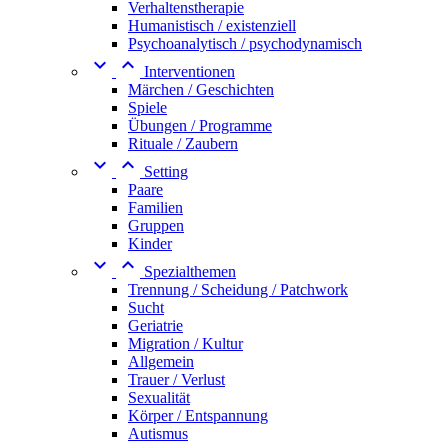
Verhaltenstherapie
Humanistisch / existenziell
Psychoanalytisch / psychodynamisch


Interventionen
Märchen / Geschichten
Spiele
Übungen / Programme
Rituale / Zaubern


Setting
Paare
Familien
Gruppen
Kinder


Spezialthemen
Trennung / Scheidung / Patchwork
Sucht
Geriatrie
Migration / Kultur
Allgemein
Trauer / Verlust
Sexualität
Körper / Entspannung
Autismus