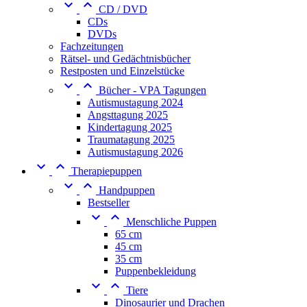


CD / DVD
CDs
DVDs
Fachzeitungen
Rätsel- und Gedächtnisbücher
Restposten und Einzelstücke


Bücher - VPA Tagungen
Autismustagung 2024
Angsttagung 2025
Kindertagung 2025
Traumatagung 2025
Autismustagung 2026


Therapiepuppen


Handpuppen
Bestseller


Menschliche Puppen
65 cm
45 cm
35 cm
Puppenbekleidung


Tiere
Dinosaurier und Drachen