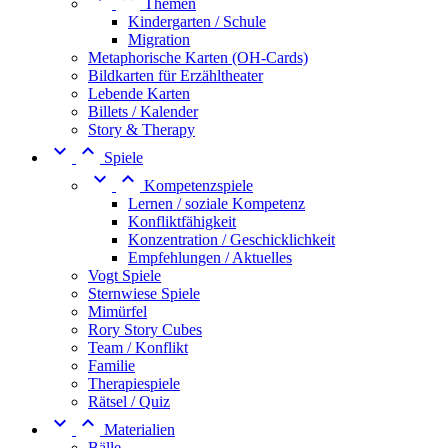
Themen
Kindergarten / Schule
Migration
Metaphorische Karten (OH-Cards)
Bildkarten für Erzähltheater
Lebende Karten
Billets / Kalender
Story & Therapy


Spiele


Kompetenzspiele
Lernen / soziale Kompetenz
Konfliktfähigkeit
Konzentration / Geschicklichkeit
Empfehlungen / Aktuelles
Vogt Spiele
Sternwiese Spiele
Mimürfel
Rory Story Cubes
Team / Konflikt
Familie
Therapiespiele
Rätsel / Quiz


Materialien
Bälle