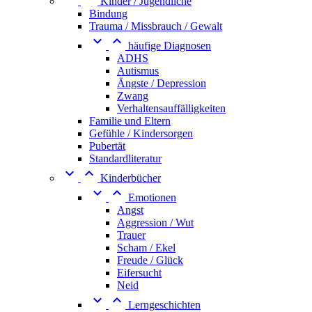
Kinder / Jugendliche
Bindung
Trauma / Missbrauch / Gewalt


häufige Diagnosen
ADHS
Autismus
Ängste / Depression
Zwang
Verhaltensauffälligkeiten
Familie und Eltern
Gefühle / Kindersorgen
Pubertät
Standardliteratur


Kinderbücher


Emotionen
Angst
Aggression / Wut
Trauer
Scham / Ekel
Freude / Glück
Eifersucht
Neid


Lerngeschichten