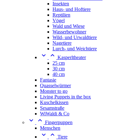
Insekten
Haus- und Hoftiere
Reptilien
Vögel
Wald und Wiese
Wasserbewohner
Wild- und Urwaldtiere
Nagetiere
Lurch- und Weichtiere


Kasperltheater
25 cm
30 cm
40 cm
Fantasie
Quasselwürmer
Monster to go
Living Puppets in the box
Kuschelkissen
Sesamstraße
WiWaldi & Co


Fingerpuppen
Menschen


Tiere