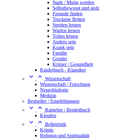
Stark / Mutig werden
Selbstbewusst und stolz
Freunde finden
Trockene Betten
Streiten lernen
Warten lernen
Teilen lernen
Anders sein
Krank sein
Familie
Gender
Körper / Gesundheit
Kinderbuch - Klassiker


Wissenschaft
Wissenschaft / Forschung
Neurobiologie
Medizin
Bestseller / Empfehlungen


Ratgeber / Begleitbuch
Klopfen


Belletristik
Krimis
Religion und Spiritualität