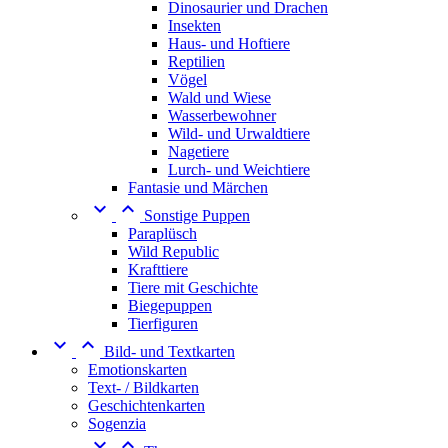
Dinosaurier und Drachen
Insekten
Haus- und Hoftiere
Reptilien
Vögel
Wald und Wiese
Wasserbewohner
Wild- und Urwaldtiere
Nagetiere
Lurch- und Weichtiere
Fantasie und Märchen


Sonstige Puppen
Paraplüsch
Wild Republic
Krafttiere
Tiere mit Geschichte
Biegepuppen
Tierfiguren


Bild- und Textkarten
Emotionskarten
Text- / Bildkarten
Geschichtenkarten
Sogenzia

