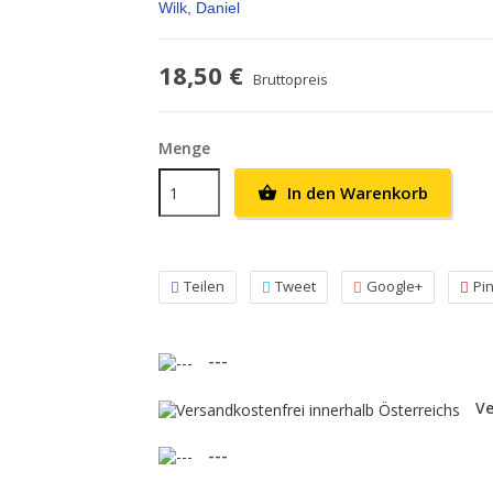
Wilk, Daniel
18,50 €
Bruttopreis
Menge
In den Warenkorb

Teilen
Tweet
Google+
Pi
---
Ve
---