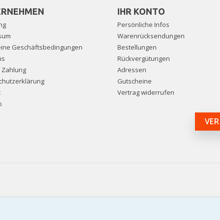
ERNEHMEN
IHR KONTO
ng
Persönliche Infos
sum
Warenrücksendungen
eine Geschäftsbedingungen
Bestellungen
ns
Rückvergütungen
e Zahlung
Adressen
chutzerklärung
Gutscheine
t
Vertrag widerrufen
p
VER