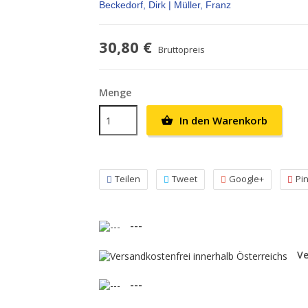
Beckedorf, Dirk | Müller, Franz
30,80 €
Bruttopreis
Menge
In den Warenkorb

Teilen
Tweet
Google+
Pi
---
Ve
---