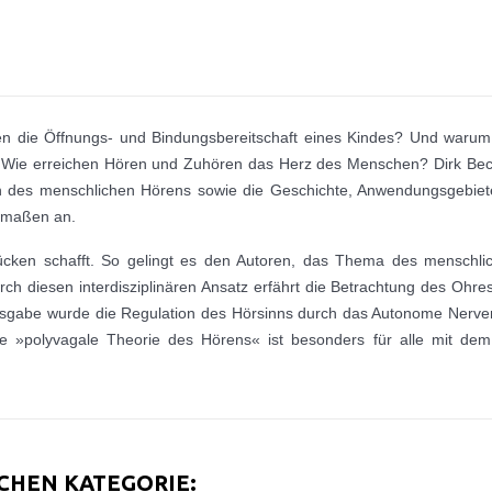
en die Öffnungs- und Bindungsbereitschaft eines Kindes? Und warum
Wie erreichen Hören und Zuhören das Herz des Menschen? Dirk Beck
n des menschlichen Hörens sowie die Geschichte, Anwendungsgebiete
ermaßen an.
rücken schafft. So gelingt es den Autoren, das Thema des menschl
ch diesen interdisziplinären Ansatz erfährt die Betrachtung des Oh
usgabe wurde die Regulation des Hörsinns durch das Autonome Nerven
ne »polyvagale Theorie des Hörens« ist besonders für alle mit de
ICHEN KATEGORIE: