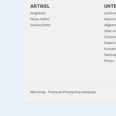
ARTIKEL
UNT
Angebote
Lieferu
Neue Artikel
Impres
Verkaufshits
Allgem
Über u
Sicher
Datens
Kontak
Sitema
Shops
Mimishop - Premium Prestashop template