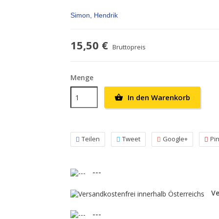
Simon, Hendrik
15,50 €
Bruttopreis
Menge
In den Warenkorb

Teilen
Tweet
Google+
Pi
---
Ve
---