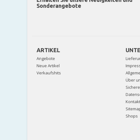
Sonderangebote
ARTIKEL
UNT
Angebote
Lieferu
Neue Artikel
Impres
Verkaufshits
Allgem
Über u
Sicher
Datens
Kontak
Sitema
Shops