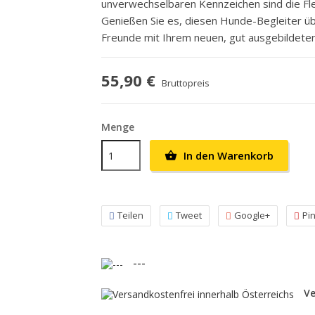
unverwechselbaren Kennzeichen sind die Fl
Genießen Sie es, diesen Hunde-Begleiter übe
Freunde mit Ihrem neuen, gut ausgebildeten
55,90 €
Bruttopreis
Menge
In den Warenkorb

Teilen
Tweet
Google+
Pi
---
Ve