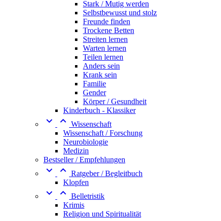
Stark / Mutig werden
Selbstbewusst und stolz
Freunde finden
Trockene Betten
Streiten lernen
Warten lernen
Teilen lernen
Anders sein
Krank sein
Familie
Gender
Körper / Gesundheit
Kinderbuch - Klassiker


Wissenschaft
Wissenschaft / Forschung
Neurobiologie
Medizin
Bestseller / Empfehlungen


Ratgeber / Begleitbuch
Klopfen


Belletristik
Krimis
Religion und Spiritualität