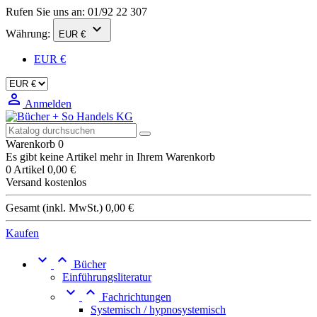
Rufen Sie uns an:
01/92 22 307

Währung:
EUR €
EUR €

Anmelden
Warenkorb
0
Es gibt keine Artikel mehr in Ihrem Warenkorb
0 Artikel
0,00 €
Versand
kostenlos
Gesamt (inkl. MwSt.)
0,00 €
Kaufen


Bücher
Einführungsliteratur


Fachrichtungen
Systemisch / hypnosystemisch