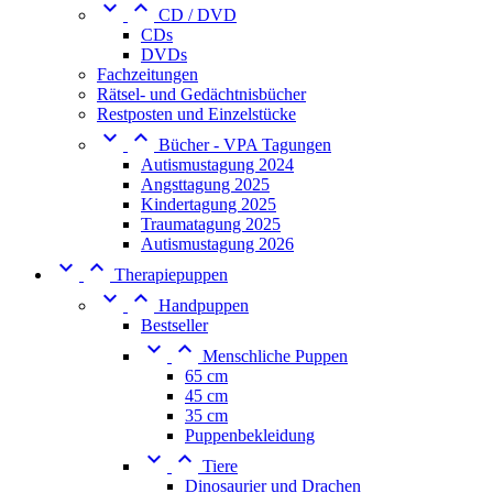


CD / DVD
CDs
DVDs
Fachzeitungen
Rätsel- und Gedächtnisbücher
Restposten und Einzelstücke


Bücher - VPA Tagungen
Autismustagung 2024
Angsttagung 2025
Kindertagung 2025
Traumatagung 2025
Autismustagung 2026


Therapiepuppen


Handpuppen
Bestseller


Menschliche Puppen
65 cm
45 cm
35 cm
Puppenbekleidung


Tiere
Dinosaurier und Drachen