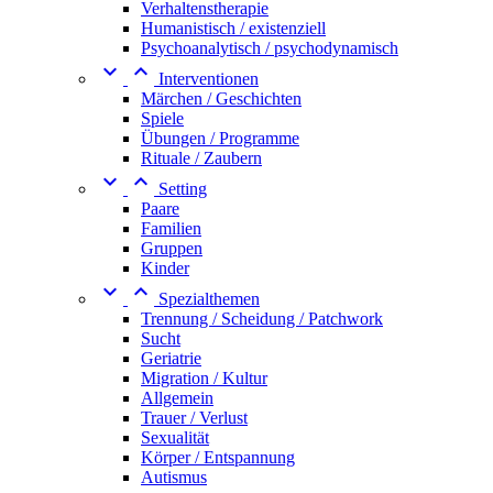
Verhaltenstherapie
Humanistisch / existenziell
Psychoanalytisch / psychodynamisch


Interventionen
Märchen / Geschichten
Spiele
Übungen / Programme
Rituale / Zaubern


Setting
Paare
Familien
Gruppen
Kinder


Spezialthemen
Trennung / Scheidung / Patchwork
Sucht
Geriatrie
Migration / Kultur
Allgemein
Trauer / Verlust
Sexualität
Körper / Entspannung
Autismus