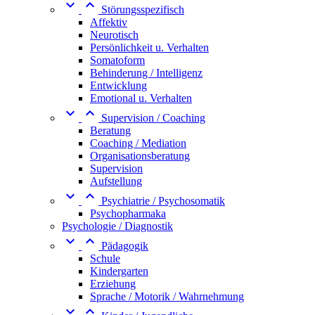


Störungsspezifisch
Affektiv
Neurotisch
Persönlichkeit u. Verhalten
Somatoform
Behinderung / Intelligenz
Entwicklung
Emotional u. Verhalten


Supervision / Coaching
Beratung
Coaching / Mediation
Organisationsberatung
Supervision
Aufstellung


Psychiatrie / Psychosomatik
Psychopharmaka
Psychologie / Diagnostik


Pädagogik
Schule
Kindergarten
Erziehung
Sprache / Motorik / Wahrnehmung

