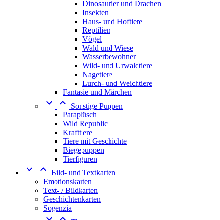
Dinosaurier und Drachen
Insekten
Haus- und Hoftiere
Reptilien
Vögel
Wald und Wiese
Wasserbewohner
Wild- und Urwaldtiere
Nagetiere
Lurch- und Weichtiere
Fantasie und Märchen


Sonstige Puppen
Paraplüsch
Wild Republic
Krafttiere
Tiere mit Geschichte
Biegepuppen
Tierfiguren


Bild- und Textkarten
Emotionskarten
Text- / Bildkarten
Geschichtenkarten
Sogenzia

