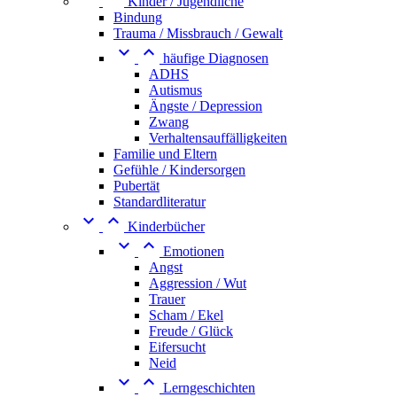
Kinder / Jugendliche
Bindung
Trauma / Missbrauch / Gewalt


häufige Diagnosen
ADHS
Autismus
Ängste / Depression
Zwang
Verhaltensauffälligkeiten
Familie und Eltern
Gefühle / Kindersorgen
Pubertät
Standardliteratur


Kinderbücher


Emotionen
Angst
Aggression / Wut
Trauer
Scham / Ekel
Freude / Glück
Eifersucht
Neid


Lerngeschichten