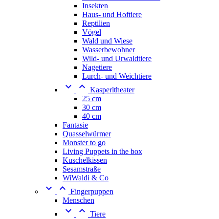
Insekten
Haus- und Hoftiere
Reptilien
Vögel
Wald und Wiese
Wasserbewohner
Wild- und Urwaldtiere
Nagetiere
Lurch- und Weichtiere


Kasperltheater
25 cm
30 cm
40 cm
Fantasie
Quasselwürmer
Monster to go
Living Puppets in the box
Kuschelkissen
Sesamstraße
WiWaldi & Co


Fingerpuppen
Menschen


Tiere