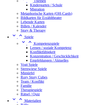
Themen
Kindergarten / Schule
Migration
Metaphorische Karten (OH-Cards)
Bildkarten für Erzähltheater
Lebende Karten
Billets / Kalender
Story & Therapy


Spiele


Kompetenzspiele
Lernen / soziale Kompetenz
Konfliktfähigkeit
Konzentration / Geschicklichkeit
Empfehlungen / Aktuelles
Vogt Spiele
Sternwiese Spiele
Mimürfel
Rory Story Cubes
Team / Konflikt
Familie
Therapiespiele
Rätsel / Quiz


Materialien
Bälle