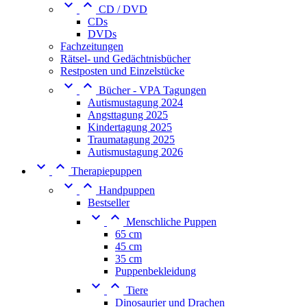


CD / DVD
CDs
DVDs
Fachzeitungen
Rätsel- und Gedächtnisbücher
Restposten und Einzelstücke


Bücher - VPA Tagungen
Autismustagung 2024
Angsttagung 2025
Kindertagung 2025
Traumatagung 2025
Autismustagung 2026


Therapiepuppen


Handpuppen
Bestseller


Menschliche Puppen
65 cm
45 cm
35 cm
Puppenbekleidung


Tiere
Dinosaurier und Drachen