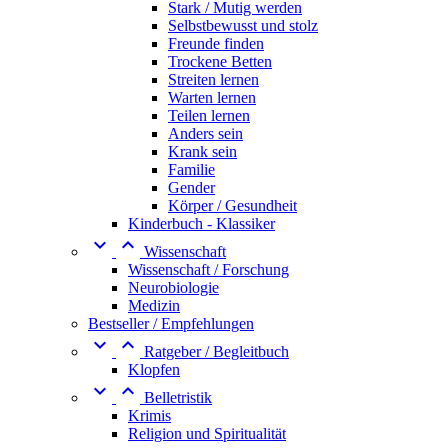
Stark / Mutig werden
Selbstbewusst und stolz
Freunde finden
Trockene Betten
Streiten lernen
Warten lernen
Teilen lernen
Anders sein
Krank sein
Familie
Gender
Körper / Gesundheit
Kinderbuch - Klassiker


Wissenschaft
Wissenschaft / Forschung
Neurobiologie
Medizin
Bestseller / Empfehlungen


Ratgeber / Begleitbuch
Klopfen


Belletristik
Krimis
Religion und Spiritualität