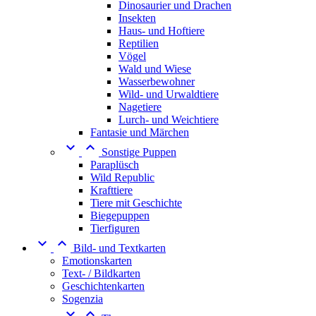
Dinosaurier und Drachen
Insekten
Haus- und Hoftiere
Reptilien
Vögel
Wald und Wiese
Wasserbewohner
Wild- und Urwaldtiere
Nagetiere
Lurch- und Weichtiere
Fantasie und Märchen


Sonstige Puppen
Paraplüsch
Wild Republic
Krafttiere
Tiere mit Geschichte
Biegepuppen
Tierfiguren


Bild- und Textkarten
Emotionskarten
Text- / Bildkarten
Geschichtenkarten
Sogenzia

