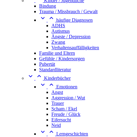
Kinder / Jugendliche
Bindung
Trauma / Missbrauch / Gewalt


häufige Diagnosen
ADHS
Autismus
Ängste / Depression
Zwang
Verhaltensauffälligkeiten
Familie und Eltern
Gefühle / Kindersorgen
Pubertät
Standardliteratur


Kinderbücher


Emotionen
Angst
Aggression / Wut
Trauer
Scham / Ekel
Freude / Glück
Eifersucht
Neid


Lerngeschichten