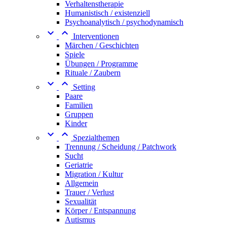
Verhaltenstherapie
Humanistisch / existenziell
Psychoanalytisch / psychodynamisch


Interventionen
Märchen / Geschichten
Spiele
Übungen / Programme
Rituale / Zaubern


Setting
Paare
Familien
Gruppen
Kinder


Spezialthemen
Trennung / Scheidung / Patchwork
Sucht
Geriatrie
Migration / Kultur
Allgemein
Trauer / Verlust
Sexualität
Körper / Entspannung
Autismus