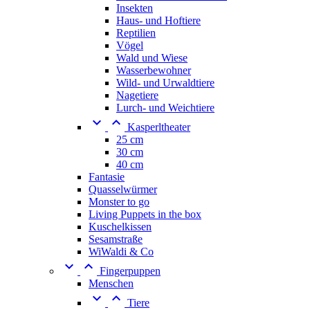
Insekten
Haus- und Hoftiere
Reptilien
Vögel
Wald und Wiese
Wasserbewohner
Wild- und Urwaldtiere
Nagetiere
Lurch- und Weichtiere


Kasperltheater
25 cm
30 cm
40 cm
Fantasie
Quasselwürmer
Monster to go
Living Puppets in the box
Kuschelkissen
Sesamstraße
WiWaldi & Co


Fingerpuppen
Menschen


Tiere