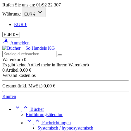
Rufen Sie uns an:
01/92 22 307

Währung:
EUR €
EUR €

Anmelden
Warenkorb
0
Es gibt keine Artikel mehr in Ihrem Warenkorb
0 Artikel
0,00 €
Versand
kostenlos
Gesamt (inkl. MwSt.)
0,00 €
Kaufen


Bücher
Einführungsliteratur


Fachrichtungen
Systemisch / hypnosystemisch