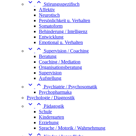


Störungsspezifisch
Affektiv
Neurotisch
Persönlichkeit u. Verhalten
Somatoform
Behinderung / Intelligenz
Entwicklung
Emotional u. Verhalten


Supervision / Coaching
Beratung
Coaching / Mediation
Organisationsberatung
Supervision
Aufstellung


Psychiatrie / Psychosomatik
Psychopharmaka
Psychologie / Diagnostik


Pädagogik
Schule
Kindergarten
Erziehung
Sprache / Motorik / Wahrnehmung

