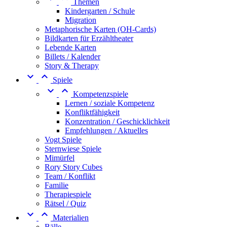
Themen
Kindergarten / Schule
Migration
Metaphorische Karten (OH-Cards)
Bildkarten für Erzähltheater
Lebende Karten
Billets / Kalender
Story & Therapy


Spiele


Kompetenzspiele
Lernen / soziale Kompetenz
Konfliktfähigkeit
Konzentration / Geschicklichkeit
Empfehlungen / Aktuelles
Vogt Spiele
Sternwiese Spiele
Mimürfel
Rory Story Cubes
Team / Konflikt
Familie
Therapiespiele
Rätsel / Quiz


Materialien
Bälle