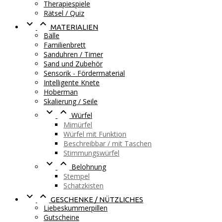
Therapiespiele
Rätsel / Quiz


MATERIALIEN
Bälle
Familienbrett
Sanduhren / Timer
Sand und Zubehör
Sensorik - Fördermaterial
Intelligente Knete
Hoberman
Skalierung / Seile


Würfel
Mimürfel
Würfel mit Funktion
Beschreibbar / mit Taschen
Stimmungswürfel


Belohnung
Stempel
Schatzkisten


GESCHENKE / NÜTZLICHES
Liebeskummerpillen
Gutscheine