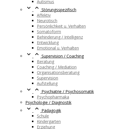
Autismus


Störungsspezifisch
Affektiv
Neurotisch
Persönlichkeit u. Verhalten
Somatoform
Behinderung / Intelligenz
Entwicklung
Emotional u. Verhalten


Supervision / Coaching
Beratung
Coaching / Mediation
Organisationsberatung
Supervision
Aufstellung


Psychiatrie / Psychosomatik
Psychopharmaka
Psychologie / Diagnostik


Pädagogik
Schule
Kindergarten
Erziehung