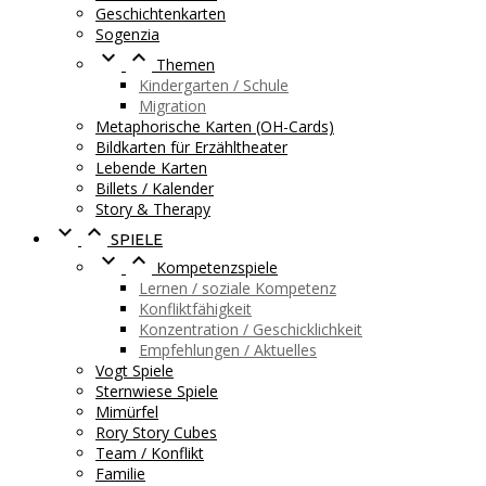
Geschichtenkarten
Sogenzia


Themen
Kindergarten / Schule
Migration
Metaphorische Karten (OH-Cards)
Bildkarten für Erzähltheater
Lebende Karten
Billets / Kalender
Story & Therapy


SPIELE


Kompetenzspiele
Lernen / soziale Kompetenz
Konfliktfähigkeit
Konzentration / Geschicklichkeit
Empfehlungen / Aktuelles
Vogt Spiele
Sternwiese Spiele
Mimürfel
Rory Story Cubes
Team / Konflikt
Familie