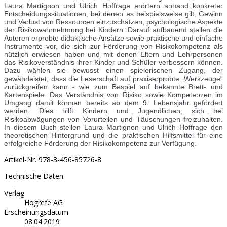
Laura Martignon und Ulrich Hoffrage erörtern anhand konkreter
Entscheidungssituationen, bei denen es beispielsweise gilt, Gewinn
und Verlust von Ressourcen einzuschätzen, psychologische Aspekte
der Risikowahrnehmung bei Kindern. Darauf aufbauend stellen die
Autoren erprobte didaktische Ansätze sowie praktische und einfache
Instrumente vor, die sich zur Förderung von Risikokompetenz als
nützlich erwiesen haben und mit denen Eltern und Lehrpersonen
das Risikoverständnis ihrer Kinder und Schüler verbessern können.
Dazu wählen sie bewusst einen spielerischen Zugang, der
gewährleistet, dass die Leserschaft auf praxiserprobte „Werkzeuge“
zurückgreifen kann - wie zum Bespiel auf bekannte Brett- und
Kartenspiele. Das Verständnis von Risiko sowie Kompetenzen im
Umgang damit können bereits ab dem 9. Lebensjahr gefördert
werden. Dies hilft Kindern und Jugendlichen, sich bei
Risikoabwägungen von Vorurteilen und Täuschungen freizuhalten.
In diesem Buch stellen Laura Martignon und Ulrich Hoffrage den
theoretischen Hintergrund und die praktischen Hilfsmittel für eine
erfolgreiche Förderung der Risikokompetenz zur Verfügung.
Artikel-Nr.
978-3-456-85726-8
Technische Daten
Verlag
Hogrefe AG
Erscheinungsdatum
08.04.2019