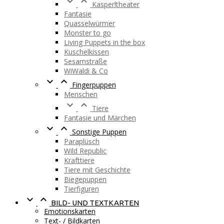


Kasperltheater
Fantasie
Quasselwürmer
Monster to go
Living Puppets in the box
Kuschelkissen
Sesamstraße
WiWaldi & Co


Fingerpuppen
Menschen


Tiere
Fantasie und Märchen


Sonstige Puppen
Paraplüsch
Wild Republic
Krafttiere
Tiere mit Geschichte
Biegepuppen
Tierfiguren


BILD- UND TEXTKARTEN
Emotionskarten
Text- / Bildkarten