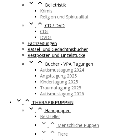


Belletristik
Krimis
Religion und Spiritualität


CD / DVD
CDs
DVDs
Fachzeitungen
Rätsel- und Gedächtnisbücher
Restposten und Einzelstücke


Bücher - VPA Tagungen
Autismustagung 2024
Angsttagung 2025
Kindertagung 2025
Traumatagung 2025
Autismustagung 2026


THERAPIEPUPPEN


Handpuppen
Bestseller


Menschliche Puppen


Tiere