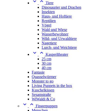


Tiere
Dinosaurier und Drachen
Insekten
Haus- und Hoftiere
Reptilien
Vögel
Wald und Wiese
Wasserbewohner
Wild- und Urwaldtiere
Nagetiere
Lurch- und Weichtiere


Kasperltheater
25 cm
30 cm
40 cm
Fantasie
Quasselwürmer
Monster to go
Living Puppets in the box
Kuschelkissen
Sesamstraße
WiWaldi & Co


Fingerpuppen
Menschen