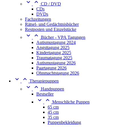


CD / DVD
CDs
DVDs
Fachzeitungen
Rätsel- und Gedächtnisbücher
Restposten und Einzelstücke


Bücher - VPA Tagungen
Autismustagung 2024
Angsttagung 2025
Kindertagung 2025
Traumatagung 2025
Autismustagung 2026
Paartagung 2026
Ohnmachtstagung 2026


Therapiepuppen


Handpuppen
Bestseller


Menschliche Puppen
65 cm
45 cm
35 cm
Puppenbekleidung