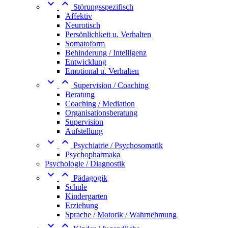


Störungsspezifisch
Affektiv
Neurotisch
Persönlichkeit u. Verhalten
Somatoform
Behinderung / Intelligenz
Entwicklung
Emotional u. Verhalten


Supervision / Coaching
Beratung
Coaching / Mediation
Organisationsberatung
Supervision
Aufstellung


Psychiatrie / Psychosomatik
Psychopharmaka
Psychologie / Diagnostik


Pädagogik
Schule
Kindergarten
Erziehung
Sprache / Motorik / Wahrnehmung

