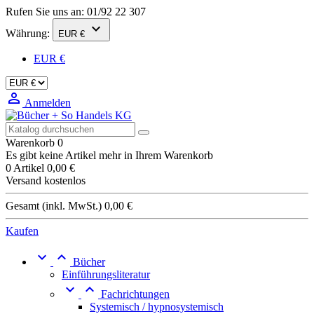
Rufen Sie uns an:
01/92 22 307

Währung:
EUR €
EUR €

Anmelden
Warenkorb
0
Es gibt keine Artikel mehr in Ihrem Warenkorb
0 Artikel
0,00 €
Versand
kostenlos
Gesamt (inkl. MwSt.)
0,00 €
Kaufen


Bücher
Einführungsliteratur


Fachrichtungen
Systemisch / hypnosystemisch