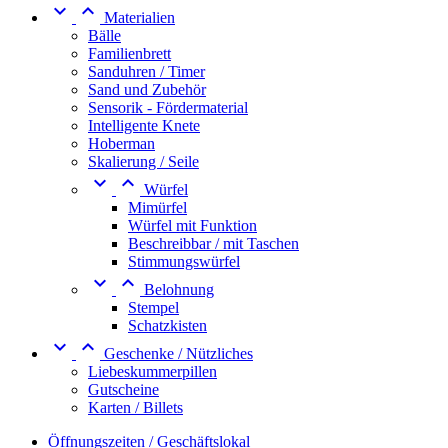


Materialien
Bälle
Familienbrett
Sanduhren / Timer
Sand und Zubehör
Sensorik - Fördermaterial
Intelligente Knete
Hoberman
Skalierung / Seile


Würfel
Mimürfel
Würfel mit Funktion
Beschreibbar / mit Taschen
Stimmungswürfel


Belohnung
Stempel
Schatzkisten


Geschenke / Nützliches
Liebeskummerpillen
Gutscheine
Karten / Billets
Öffnungszeiten / Geschäftslokal