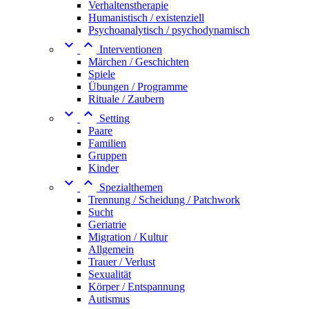
Verhaltenstherapie
Humanistisch / existenziell
Psychoanalytisch / psychodynamisch


Interventionen
Märchen / Geschichten
Spiele
Übungen / Programme
Rituale / Zaubern


Setting
Paare
Familien
Gruppen
Kinder


Spezialthemen
Trennung / Scheidung / Patchwork
Sucht
Geriatrie
Migration / Kultur
Allgemein
Trauer / Verlust
Sexualität
Körper / Entspannung
Autismus