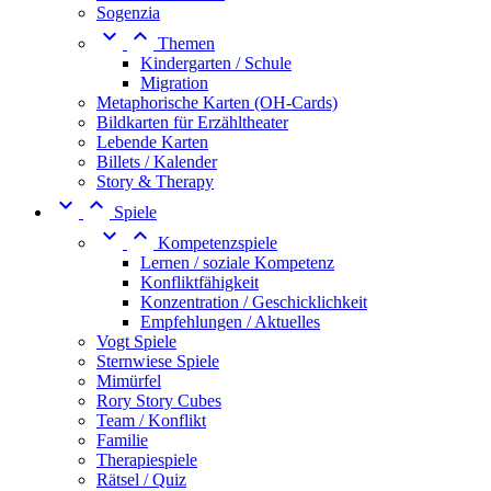
Sogenzia


Themen
Kindergarten / Schule
Migration
Metaphorische Karten (OH-Cards)
Bildkarten für Erzähltheater
Lebende Karten
Billets / Kalender
Story & Therapy


Spiele


Kompetenzspiele
Lernen / soziale Kompetenz
Konfliktfähigkeit
Konzentration / Geschicklichkeit
Empfehlungen / Aktuelles
Vogt Spiele
Sternwiese Spiele
Mimürfel
Rory Story Cubes
Team / Konflikt
Familie
Therapiespiele
Rätsel / Quiz