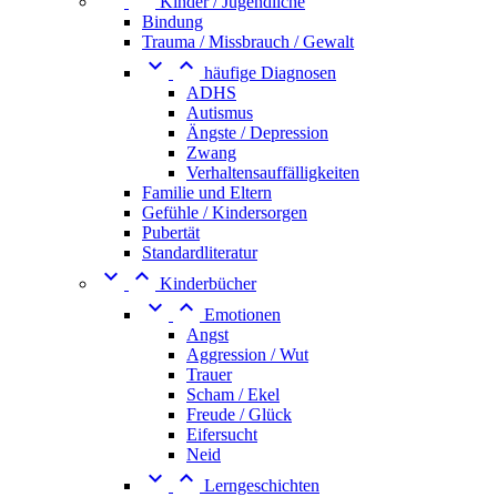
Kinder / Jugendliche
Bindung
Trauma / Missbrauch / Gewalt


häufige Diagnosen
ADHS
Autismus
Ängste / Depression
Zwang
Verhaltensauffälligkeiten
Familie und Eltern
Gefühle / Kindersorgen
Pubertät
Standardliteratur


Kinderbücher


Emotionen
Angst
Aggression / Wut
Trauer
Scham / Ekel
Freude / Glück
Eifersucht
Neid


Lerngeschichten