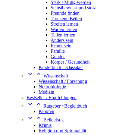
Stark / Mutig werden
Selbstbewusst und stolz
Freunde finden
Trockene Betten
Streiten lernen
Warten lernen
Teilen lernen
Anders sein
Krank sein
Familie
Gender
Körper / Gesundheit
Kinderbuch - Klassiker


Wissenschaft
Wissenschaft / Forschung
Neurobiologie
Medizin
Bestseller / Empfehlungen


Ratgeber / Begleitbuch
Klopfen


Belletristik
Krimis
Religion und Spiritualität