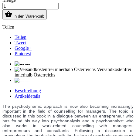
Menge

In den Warenkorb
Teilen
Teilen
Tweet
Google+
Pinterest
---
Versandkostenfrei
innerhalb Österreichs
---
Beschreibung
Artikeldetails
The psychodynamic approach is now also becoming increasingly
important in the field of counselling for managers. The topic is
discussed in this book in a dialogue between an entrepreneur who
has found his way into psychoanalysis and a psychoanalyst who
also works in work-related counselling with managers,
entrepreneurs and consultants. Following a discussion of
terminology, the book starts with the history of psychodynamic work