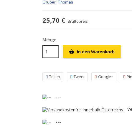
Gruber, Thomas
25,70 €
Bruttopreis
Menge
In den Warenkorb

Teilen
Tweet
Google+
Pi
---
Ve
---