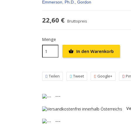
Emmerson, Ph.D., Gordon
22,60 €
Bruttopreis
Menge
In den Warenkorb

Teilen
Tweet
Google+
Pi
---
Ve
---