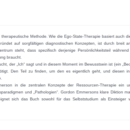
e therapeutische Methode. Wie die Ego-State-Therapie basiert auch
ründet auf sorgfältigen diagnostischen Konzepten, ist durch breit a
Zentrum steht, dass spezifisch derjenige Persönlichkeitsteil währe
ung braucht.
cht, der „Ich“ sagt und in diesem Moment im Bewusstsein ist (ein „Beoba
enötigt. Den Teil zu finden, um den es eigentlich geht, und diesen
.
rson in die zentralen Konzepte der Ressourcen-Therapie ein u
ionsparadigmen und „Pathologien“. Gordon Emmersons klare Diktion mac
eignet sich das Buch sowohl für das Selbststudium als Einsteiger w