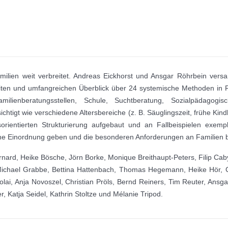
amilien weit verbreitet. Andreas Eickhorst und Ansgar Röhrbein ver
iten und umfangreichen Überblick über 24 systemische Methoden in Fa
amilienberatungsstellen, Schule, Suchtberatung, Sozialpädagogis
htigt wie verschiedene Altersbereiche (z. B. Säuglingszeit, frühe Kin
orientierten Strukturierung aufgebaut und an Fallbeispielen exempli
sche Einordnung geben und die besonderen Anforderungen an Familien
rd, Heike Bösche, Jörn Borke, Monique Breithaupt-Peters, Filip Caby
, Michael Grabbe, Bettina Hattenbach, Thomas Hegemann, Heike Hör, 
ai, Anja Novoszel, Christian Pröls, Bernd Reiners, Tim Reuter, Ansg
, Katja Seidel, Kathrin Stoltze und Mélanie Tripod.