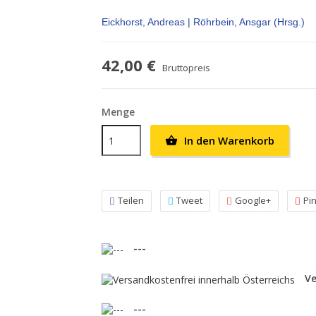
Eickhorst, Andreas | Röhrbein, Ansgar (Hrsg.)
42,00 €
Bruttopreis
Menge
In den Warenkorb

Teilen
Tweet
Google+
Pi
---
Ve
---