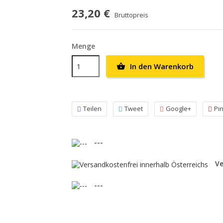
23,20 €
Bruttopreis
Menge
In den Warenkorb

Teilen
Tweet
Google+
Pi
---
Ve
---