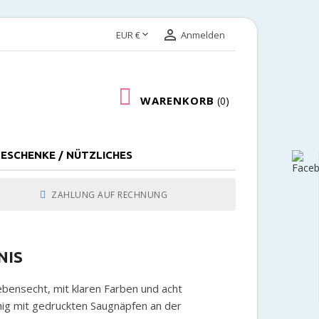


EUR €
Anmelden
WARENKORB
0
ESCHENKE / NÜTZLICHES
ZAHLUNG AUF RECHNUNG
NIS
ebensecht, mit klaren Farben und acht
hig mit gedruckten Saugnäpfen an der