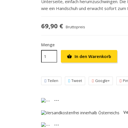
Unterseite, einfach herumzuschwingen. Die
wie ein Handschuh und erwacht sofort zum 
69,90 €
Bruttopreis
Menge
In den Warenkorb

Teilen
Tweet
Google+
Pi
---
Ve
---