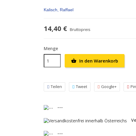
Kalisch, Raffael
14,40 €
Bruttopreis
Menge
In den Warenkorb

Teilen
Tweet
Google+
Pi
---
Ve
---