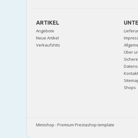
ARTIKEL
UNT
Angebote
Lieferu
Neue Artikel
Impres
Verkaufshits
Allgem
Über u
Sicher
Datens
Kontak
Sitema
Shops
Mimishop - Premium Prestashop template