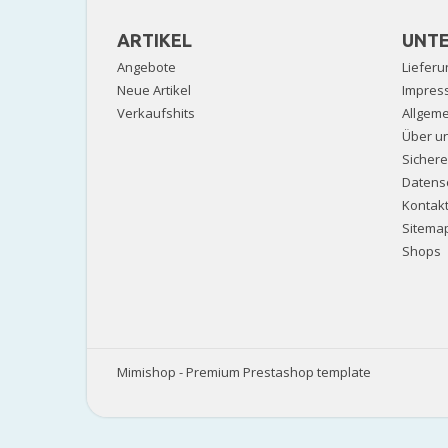
ARTIKEL
UNT
Angebote
Lieferu
Neue Artikel
Impres
Verkaufshits
Allgem
Über u
Sicher
Datens
Kontak
Sitema
Shops
Mimishop - Premium Prestashop template