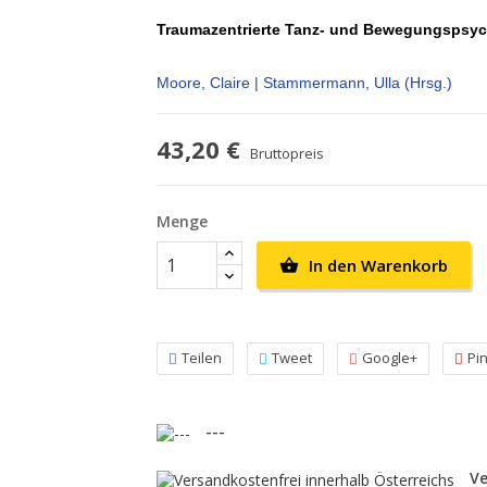
Traumazentrierte Tanz- und Bewegungspsyc
Moore, Claire | Stammermann, Ulla (Hrsg.)
43,20 €
Bruttopreis
Menge
In den Warenkorb

Teilen
Tweet
Google+
Pi
---
Ve