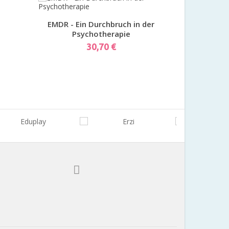
Vorschau
EMDR - Ein Durchbruch in der
Sexuelle Gew
Psychotherapie
und T
Preis
30,70 €