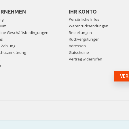
ERNEHMEN
IHR KONTO
ng
Persönliche Infos
sum
Warenrücksendungen
eine Geschäftsbedingungen
Bestellungen
ns
Rückvergütungen
e Zahlung
Adressen
chutzerklärung
Gutscheine
t
Vertrag widerrufen
p
VER