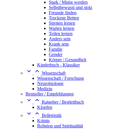
Stark / Mutig werden
Selbstbewusst und stolz
Freunde finden
Trockene Betten
Streiten lernen
Warten lernen
Teilen lernen
Anders sein
Krank sein
Familie
Gender
Körper / Gesundheit
Kinderbuch - Klassiker


Wissenschaft
Wissenschaft / Forschung
Neurobiologie
Medizin
Bestseller / Empfehlungen


Ratgeber / Begleitbuch
Klopfen


Belletristik
Krimis
Religion und Spiritualität