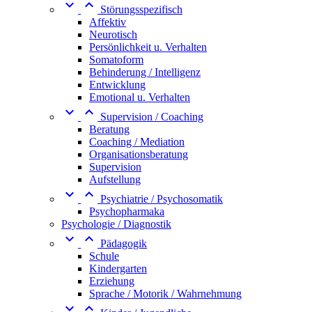


Störungsspezifisch
Affektiv
Neurotisch
Persönlichkeit u. Verhalten
Somatoform
Behinderung / Intelligenz
Entwicklung
Emotional u. Verhalten


Supervision / Coaching
Beratung
Coaching / Mediation
Organisationsberatung
Supervision
Aufstellung


Psychiatrie / Psychosomatik
Psychopharmaka
Psychologie / Diagnostik


Pädagogik
Schule
Kindergarten
Erziehung
Sprache / Motorik / Wahrnehmung

