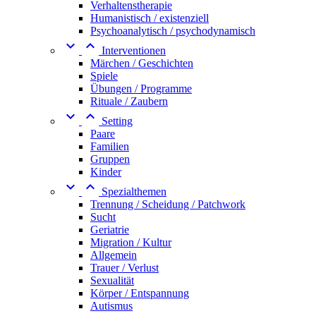
Verhaltenstherapie
Humanistisch / existenziell
Psychoanalytisch / psychodynamisch


Interventionen
Märchen / Geschichten
Spiele
Übungen / Programme
Rituale / Zaubern


Setting
Paare
Familien
Gruppen
Kinder


Spezialthemen
Trennung / Scheidung / Patchwork
Sucht
Geriatrie
Migration / Kultur
Allgemein
Trauer / Verlust
Sexualität
Körper / Entspannung
Autismus