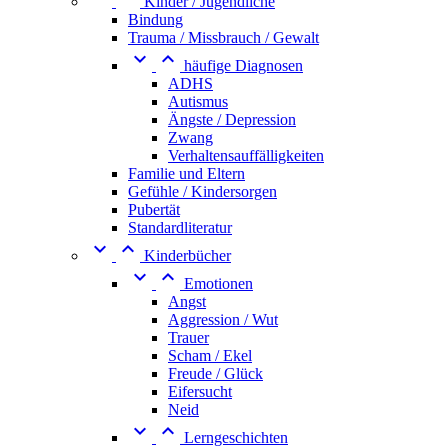
Kinder / Jugendliche
Bindung
Trauma / Missbrauch / Gewalt


häufige Diagnosen
ADHS
Autismus
Ängste / Depression
Zwang
Verhaltensauffälligkeiten
Familie und Eltern
Gefühle / Kindersorgen
Pubertät
Standardliteratur


Kinderbücher


Emotionen
Angst
Aggression / Wut
Trauer
Scham / Ekel
Freude / Glück
Eifersucht
Neid


Lerngeschichten