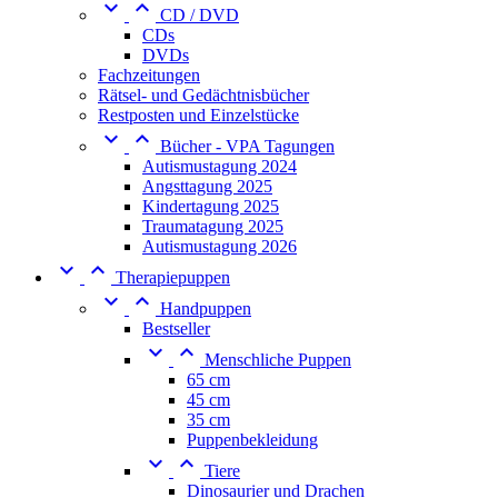


CD / DVD
CDs
DVDs
Fachzeitungen
Rätsel- und Gedächtnisbücher
Restposten und Einzelstücke


Bücher - VPA Tagungen
Autismustagung 2024
Angsttagung 2025
Kindertagung 2025
Traumatagung 2025
Autismustagung 2026


Therapiepuppen


Handpuppen
Bestseller


Menschliche Puppen
65 cm
45 cm
35 cm
Puppenbekleidung


Tiere
Dinosaurier und Drachen