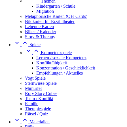
Themen
Kindergarten / Schule
Migration
Metaphorische Karten (OH-Cards)
Bildkarten für Erzähltheater
Lebende Karten
Billets / Kalender
Story & Therapy


Spiele


Kompetenzspiele
Lernen / soziale Kompetenz
Konfliktfähigkeit
Konzentration / Geschicklichkeit
Empfehlungen / Aktuelles
Vogt Spiele
Sternwiese Spiele
Mimürfel
Rory Story Cubes
Team / Konflikt
Familie
Therapiespiele
Rätsel / Quiz


Materialien
Bälle