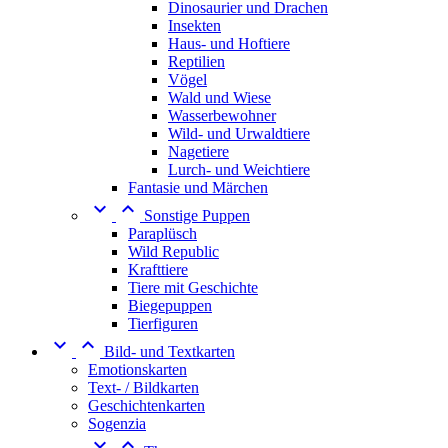
Dinosaurier und Drachen
Insekten
Haus- und Hoftiere
Reptilien
Vögel
Wald und Wiese
Wasserbewohner
Wild- und Urwaldtiere
Nagetiere
Lurch- und Weichtiere
Fantasie und Märchen


Sonstige Puppen
Paraplüsch
Wild Republic
Krafttiere
Tiere mit Geschichte
Biegepuppen
Tierfiguren


Bild- und Textkarten
Emotionskarten
Text- / Bildkarten
Geschichtenkarten
Sogenzia

