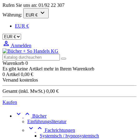
Rufen Sie uns an:
01/92 22 307

Währung:
EUR €
EUR €

Anmelden
Warenkorb
0
Es gibt keine Artikel mehr in Ihrem Warenkorb
0 Artikel
0,00 €
Versand
kostenlos
Gesamt (inkl. MwSt.)
0,00 €
Kaufen


Bücher
Einführungsliteratur


Fachrichtungen
Systemisch / hypnosystemisch