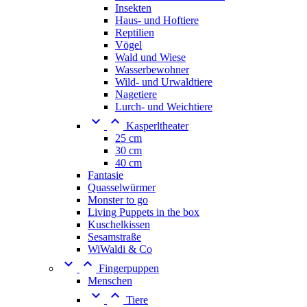
Insekten
Haus- und Hoftiere
Reptilien
Vögel
Wald und Wiese
Wasserbewohner
Wild- und Urwaldtiere
Nagetiere
Lurch- und Weichtiere


Kasperltheater
25 cm
30 cm
40 cm
Fantasie
Quasselwürmer
Monster to go
Living Puppets in the box
Kuschelkissen
Sesamstraße
WiWaldi & Co


Fingerpuppen
Menschen


Tiere