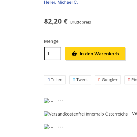
Heller, Michael C.
82,20 €
Bruttopreis
Menge
In den Warenkorb

Teilen
Tweet
Google+
Pi
---
Ve
---