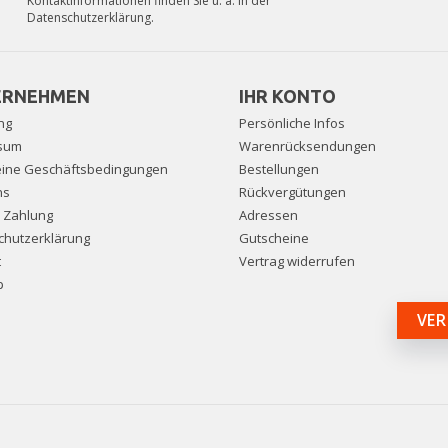
Kontaktinformationen finden Sie u. a. in der
Datenschutzerklärung.
ERNEHMEN
IHR KONTO
ng
Persönliche Infos
sum
Warenrücksendungen
eine Geschäftsbedingungen
Bestellungen
ns
Rückvergütungen
e Zahlung
Adressen
chutzerklärung
Gutscheine
t
Vertrag widerrufen
p
VER