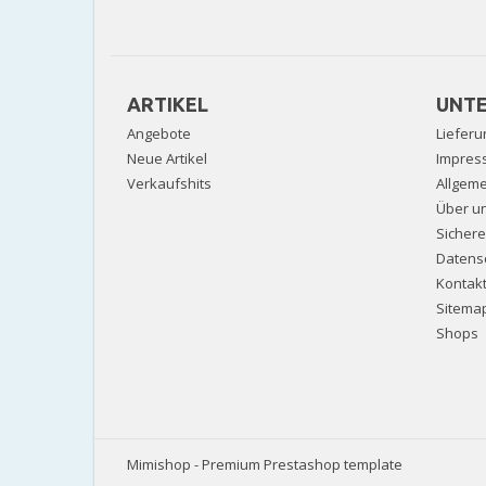
ARTIKEL
UNT
Angebote
Lieferu
Neue Artikel
Impres
Verkaufshits
Allgem
Über u
Sicher
Datens
Kontak
Sitema
Shops
Mimishop - Premium Prestashop template