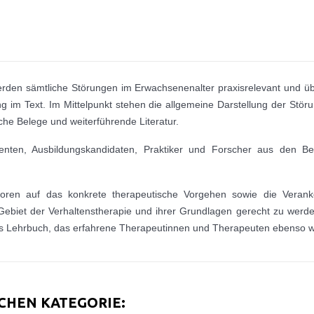
rden sämtliche Störungen im Erwachsenenalter praxisrelevant und über
ng im Text. Im Mittelpunkt stehen die allgemeine Darstellung der Störu
che Belege und weiterführende Literatur.
nten, Ausbildungskandidaten, Praktiker und Forscher aus den Ber
ren auf das konkrete therapeutische Vorgehen sowie die Veranker
biet der Verhaltenstherapie und ihrer Grundlagen gerecht zu werden
vantes Lehrbuch, das erfahrene Therapeutinnen und Therapeuten ebenso
ICHEN KATEGORIE: