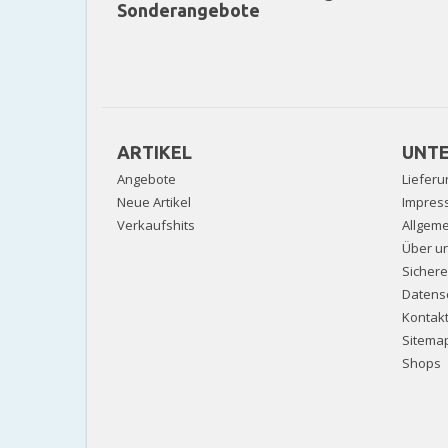
Sonderangebote
ARTIKEL
UNT
Angebote
Lieferu
Neue Artikel
Impres
Verkaufshits
Allgem
Über u
Sicher
Datens
Kontak
Sitema
Shops