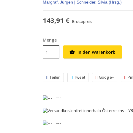
Margraf, Jürgen | Schneider, Silvia (Hrsg.)
143,91 €
Bruttopreis
Menge
In den Warenkorb

Teilen
Tweet
Google+
Pi
---
Ve
---