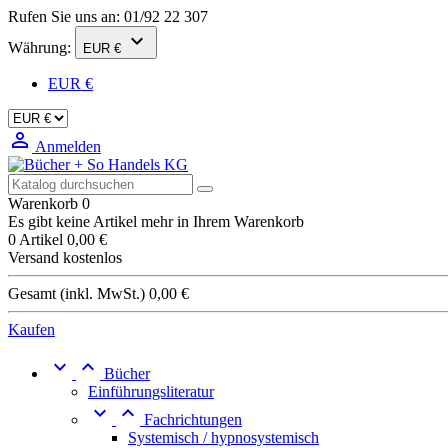
Rufen Sie uns an:
01/92 22 307

Währung:
EUR €
EUR €

Anmelden
Warenkorb
0
Es gibt keine Artikel mehr in Ihrem Warenkorb
0 Artikel
0,00 €
Versand
kostenlos
Gesamt (inkl. MwSt.)
0,00 €
Kaufen


Bücher
Einführungsliteratur


Fachrichtungen
Systemisch / hypnosystemisch