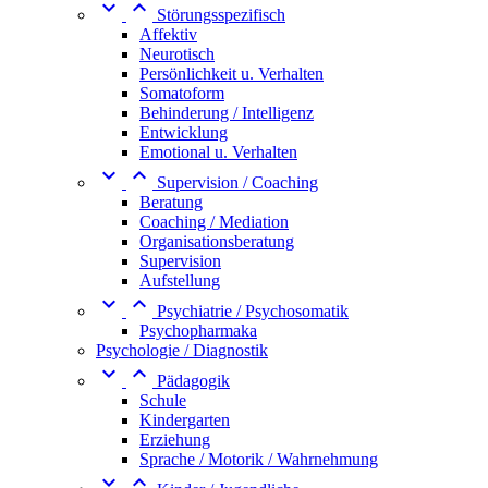


Störungsspezifisch
Affektiv
Neurotisch
Persönlichkeit u. Verhalten
Somatoform
Behinderung / Intelligenz
Entwicklung
Emotional u. Verhalten


Supervision / Coaching
Beratung
Coaching / Mediation
Organisationsberatung
Supervision
Aufstellung


Psychiatrie / Psychosomatik
Psychopharmaka
Psychologie / Diagnostik


Pädagogik
Schule
Kindergarten
Erziehung
Sprache / Motorik / Wahrnehmung

