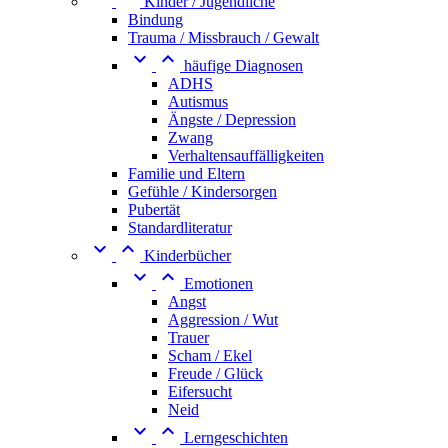
Kinder / Jugendliche
Bindung
Trauma / Missbrauch / Gewalt


häufige Diagnosen
ADHS
Autismus
Ängste / Depression
Zwang
Verhaltensauffälligkeiten
Familie und Eltern
Gefühle / Kindersorgen
Pubertät
Standardliteratur


Kinderbücher


Emotionen
Angst
Aggression / Wut
Trauer
Scham / Ekel
Freude / Glück
Eifersucht
Neid


Lerngeschichten