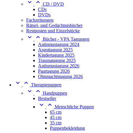


CD / DVD
CDs
DVDs
Fachzeitungen
Rätsel- und Gedächtnisbücher
Restposten und Einzelstücke


Bücher - VPA Tagungen
Autismustagung 2024
Angsttagung 2025
Kindertagung 2025
Traumatagung 2025
Autismustagung 2026
Paartagung 2026
Ohnmachtstagung 2026


Therapiepuppen


Handpuppen
Bestseller


Menschliche Puppen
65 cm
45 cm
35 cm
Puppenbekleidung