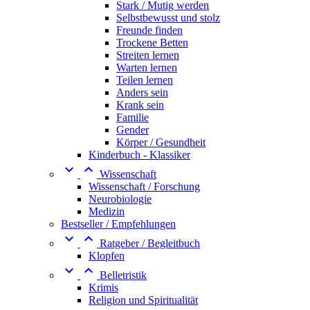
Stark / Mutig werden
Selbstbewusst und stolz
Freunde finden
Trockene Betten
Streiten lernen
Warten lernen
Teilen lernen
Anders sein
Krank sein
Familie
Gender
Körper / Gesundheit
Kinderbuch - Klassiker


Wissenschaft
Wissenschaft / Forschung
Neurobiologie
Medizin
Bestseller / Empfehlungen


Ratgeber / Begleitbuch
Klopfen


Belletristik
Krimis
Religion und Spiritualität