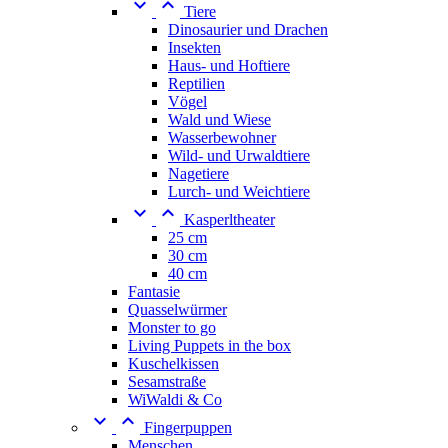


Tiere
Dinosaurier und Drachen
Insekten
Haus- und Hoftiere
Reptilien
Vögel
Wald und Wiese
Wasserbewohner
Wild- und Urwaldtiere
Nagetiere
Lurch- und Weichtiere


Kasperltheater
25 cm
30 cm
40 cm
Fantasie
Quasselwürmer
Monster to go
Living Puppets in the box
Kuschelkissen
Sesamstraße
WiWaldi & Co


Fingerpuppen
Menschen