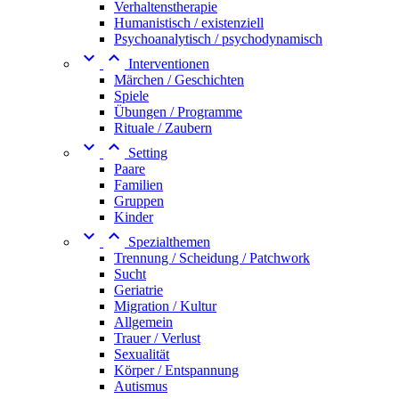
Verhaltenstherapie
Humanistisch / existenziell
Psychoanalytisch / psychodynamisch


Interventionen
Märchen / Geschichten
Spiele
Übungen / Programme
Rituale / Zaubern


Setting
Paare
Familien
Gruppen
Kinder


Spezialthemen
Trennung / Scheidung / Patchwork
Sucht
Geriatrie
Migration / Kultur
Allgemein
Trauer / Verlust
Sexualität
Körper / Entspannung
Autismus