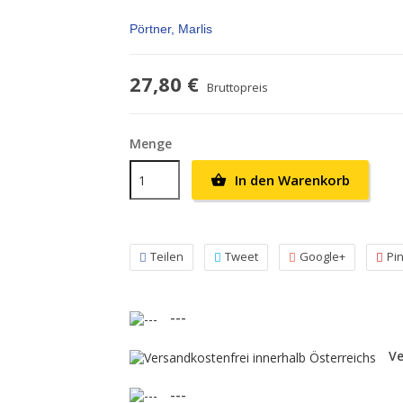
Pörtner, Marlis
27,80 €
Bruttopreis
Menge
In den Warenkorb

Teilen
Tweet
Google+
Pi
---
Ve
---