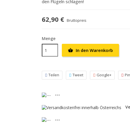
den Flügeln schlagen!
62,90 €
Bruttopreis
Menge
In den Warenkorb

Teilen
Tweet
Google+
Pi
---
Ve
---