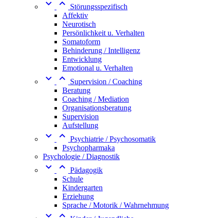


Störungsspezifisch
Affektiv
Neurotisch
Persönlichkeit u. Verhalten
Somatoform
Behinderung / Intelligenz
Entwicklung
Emotional u. Verhalten


Supervision / Coaching
Beratung
Coaching / Mediation
Organisationsberatung
Supervision
Aufstellung


Psychiatrie / Psychosomatik
Psychopharmaka
Psychologie / Diagnostik


Pädagogik
Schule
Kindergarten
Erziehung
Sprache / Motorik / Wahrnehmung

