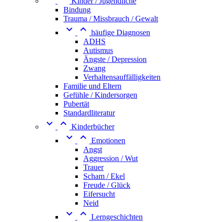
Kinder / Jugendliche
Bindung
Trauma / Missbrauch / Gewalt


häufige Diagnosen
ADHS
Autismus
Ängste / Depression
Zwang
Verhaltensauffälligkeiten
Familie und Eltern
Gefühle / Kindersorgen
Pubertät
Standardliteratur


Kinderbücher


Emotionen
Angst
Aggression / Wut
Trauer
Scham / Ekel
Freude / Glück
Eifersucht
Neid


Lerngeschichten