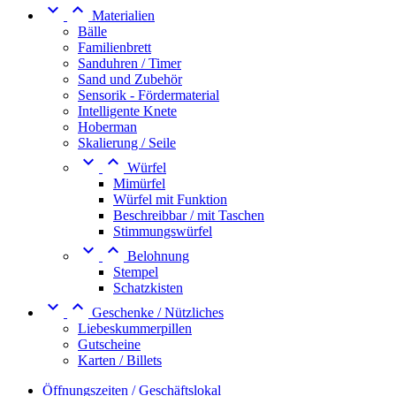


Materialien
Bälle
Familienbrett
Sanduhren / Timer
Sand und Zubehör
Sensorik - Fördermaterial
Intelligente Knete
Hoberman
Skalierung / Seile


Würfel
Mimürfel
Würfel mit Funktion
Beschreibbar / mit Taschen
Stimmungswürfel


Belohnung
Stempel
Schatzkisten


Geschenke / Nützliches
Liebeskummerpillen
Gutscheine
Karten / Billets
Öffnungszeiten / Geschäftslokal