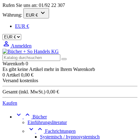
Rufen Sie uns an:
01/92 22 307

Währung:
EUR €
EUR €

Anmelden
Warenkorb
0
Es gibt keine Artikel mehr in Ihrem Warenkorb
0 Artikel
0,00 €
Versand
kostenlos
Gesamt (inkl. MwSt.)
0,00 €
Kaufen


Bücher
Einführungsliteratur


Fachrichtungen
Systemisch / hypnosystemisch