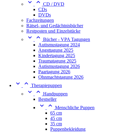


CD / DVD
CDs
DVDs
Fachzeitungen
Rätsel- und Gedächtnisbücher
Restposten und Einzelstücke


Bücher - VPA Tagungen
Autismustagung 2024
Angsttagung 2025
Kindertagung 2025
Traumatagung 2025
Autismustagung 2026
Paartagung 2026
Ohnmachtstagung 2026


Therapiepuppen


Handpuppen
Bestseller


Menschliche Puppen
65 cm
45 cm
35 cm
Puppenbekleidung