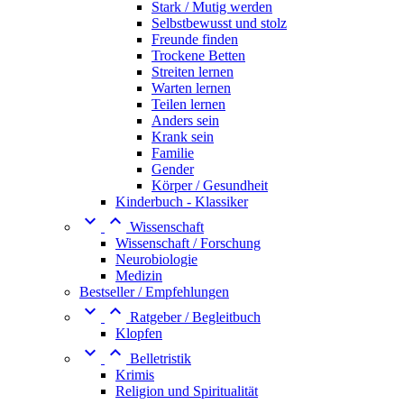
Stark / Mutig werden
Selbstbewusst und stolz
Freunde finden
Trockene Betten
Streiten lernen
Warten lernen
Teilen lernen
Anders sein
Krank sein
Familie
Gender
Körper / Gesundheit
Kinderbuch - Klassiker


Wissenschaft
Wissenschaft / Forschung
Neurobiologie
Medizin
Bestseller / Empfehlungen


Ratgeber / Begleitbuch
Klopfen


Belletristik
Krimis
Religion und Spiritualität