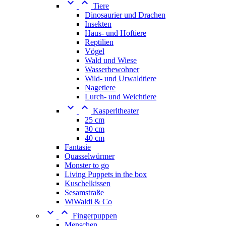


Tiere
Dinosaurier und Drachen
Insekten
Haus- und Hoftiere
Reptilien
Vögel
Wald und Wiese
Wasserbewohner
Wild- und Urwaldtiere
Nagetiere
Lurch- und Weichtiere


Kasperltheater
25 cm
30 cm
40 cm
Fantasie
Quasselwürmer
Monster to go
Living Puppets in the box
Kuschelkissen
Sesamstraße
WiWaldi & Co


Fingerpuppen
Menschen