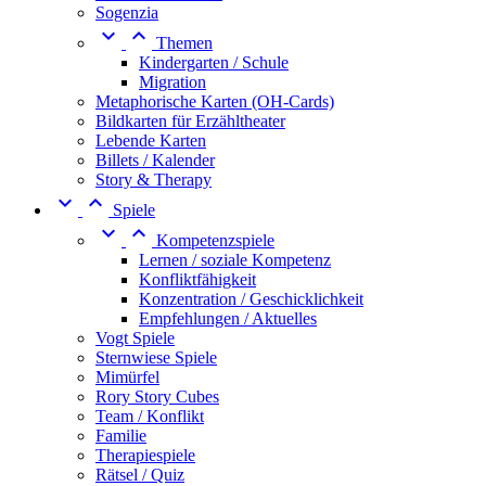
Sogenzia


Themen
Kindergarten / Schule
Migration
Metaphorische Karten (OH-Cards)
Bildkarten für Erzähltheater
Lebende Karten
Billets / Kalender
Story & Therapy


Spiele


Kompetenzspiele
Lernen / soziale Kompetenz
Konfliktfähigkeit
Konzentration / Geschicklichkeit
Empfehlungen / Aktuelles
Vogt Spiele
Sternwiese Spiele
Mimürfel
Rory Story Cubes
Team / Konflikt
Familie
Therapiespiele
Rätsel / Quiz