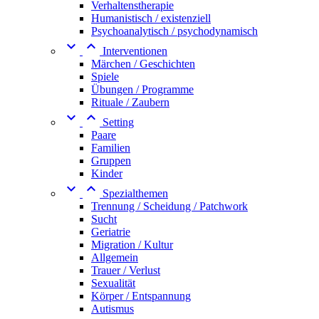
Verhaltenstherapie
Humanistisch / existenziell
Psychoanalytisch / psychodynamisch


Interventionen
Märchen / Geschichten
Spiele
Übungen / Programme
Rituale / Zaubern


Setting
Paare
Familien
Gruppen
Kinder


Spezialthemen
Trennung / Scheidung / Patchwork
Sucht
Geriatrie
Migration / Kultur
Allgemein
Trauer / Verlust
Sexualität
Körper / Entspannung
Autismus