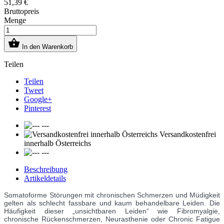
51,39 €
Bruttopreis
Menge

In den Warenkorb
Teilen
Teilen
Tweet
Google+
Pinterest
---
Versandkostenfrei
innerhalb Österreichs
---
Beschreibung
Artikeldetails
Somatoforme Störungen mit chronischen Schmerzen und Müdigkeit
gelten als schlecht fassbare und kaum behandelbare Leiden. Die
Häufigkeit dieser „unsichtbaren Leiden“ wie Fibromyalgie,
chronische Rückenschmerzen, Neurasthenie oder Chronic Fatigue