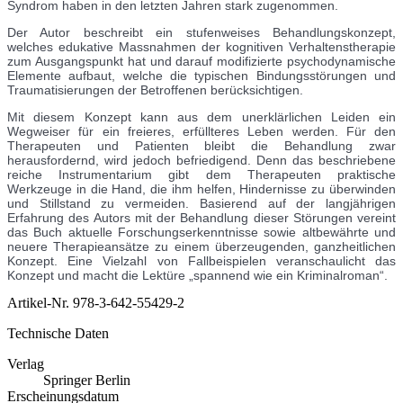
Syndrom haben in den letzten Jahren stark zugenommen.
Der Autor beschreibt ein stufenweises Behandlungskonzept,
welches edukative Massnahmen der kognitiven Verhaltenstherapie
zum Ausgangspunkt hat und darauf modifizierte psychodynamische
Elemente aufbaut, welche die typischen Bindungsstörungen und
Traumatisierungen der Betroffenen berücksichtigen.
Mit diesem Konzept kann aus dem unerklärlichen Leiden ein
Wegweiser für ein freieres, erfüllteres Leben werden. Für den
Therapeuten und Patienten bleibt die Behandlung zwar
herausfordernd, wird jedoch befriedigend. Denn das beschriebene
reiche Instrumentarium gibt dem Therapeuten praktische
Werkzeuge in die Hand, die ihm helfen, Hindernisse zu überwinden
und Stillstand zu vermeiden. Basierend auf der langjährigen
Erfahrung des Autors mit der Behandlung dieser Störungen vereint
das Buch aktuelle Forschungserkenntnisse sowie altbewährte und
neuere Therapieansätze zu einem überzeugenden, ganzheitlichen
Konzept. Eine Vielzahl von Fallbeispielen veranschaulicht das
Konzept und macht die Lektüre „spannend wie ein Kriminalroman“.
Artikel-Nr.
978-3-642-55429-2
Technische Daten
Verlag
Springer Berlin
Erscheinungsdatum