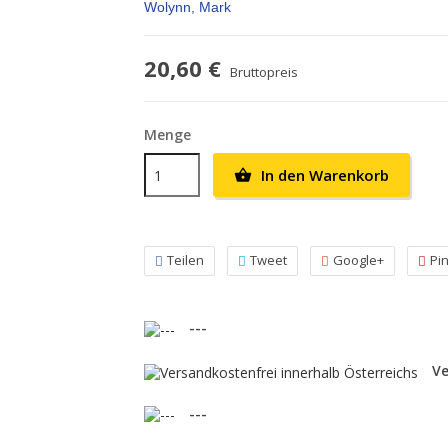
Wolynn, Mark
20,60 €
Bruttopreis
Menge
In den Warenkorb

Teilen
Tweet
Google+
Pi
---
Ve
---