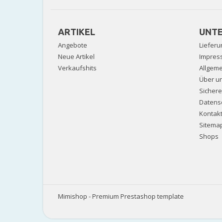
ARTIKEL
UNT
Angebote
Lieferu
Neue Artikel
Impres
Verkaufshits
Allgem
Über u
Sicher
Datens
Kontak
Sitema
Shops
Mimishop - Premium Prestashop template