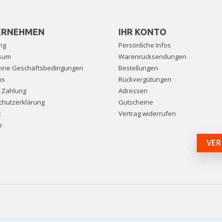
ERNEHMEN
IHR KONTO
ng
Persönliche Infos
sum
Warenrücksendungen
eine Geschäftsbedingungen
Bestellungen
ns
Rückvergütungen
e Zahlung
Adressen
chutzerklärung
Gutscheine
t
Vertrag widerrufen
p
VER