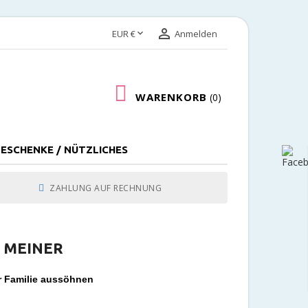


EUR €
Anmelden
WARENKORB
0
ESCHENKE / NÜTZLICHES
ZAHLUNG AUF RECHNUNG
T MEINER
r Familie aussöhnen