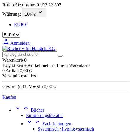
Rufen Sie uns an:
01/92 22 307

Währung:
EUR €
EUR €

Anmelden
Warenkorb
0
Es gibt keine Artikel mehr in Ihrem Warenkorb
0 Artikel
0,00 €
Versand
kostenlos
Gesamt (inkl. MwSt.)
0,00 €
Kaufen


Bücher
Einführungsliteratur


Fachrichtungen
Systemisch / hypnosystemisch