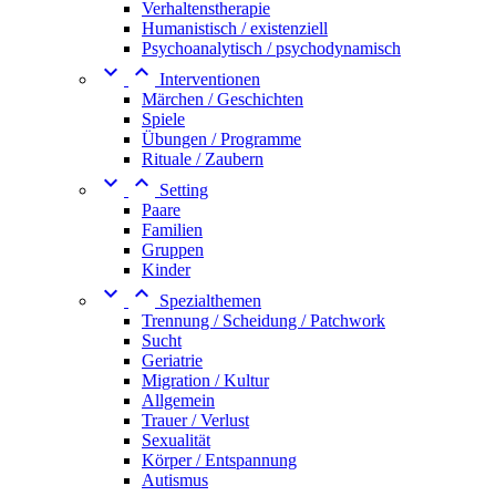
Verhaltenstherapie
Humanistisch / existenziell
Psychoanalytisch / psychodynamisch


Interventionen
Märchen / Geschichten
Spiele
Übungen / Programme
Rituale / Zaubern


Setting
Paare
Familien
Gruppen
Kinder


Spezialthemen
Trennung / Scheidung / Patchwork
Sucht
Geriatrie
Migration / Kultur
Allgemein
Trauer / Verlust
Sexualität
Körper / Entspannung
Autismus