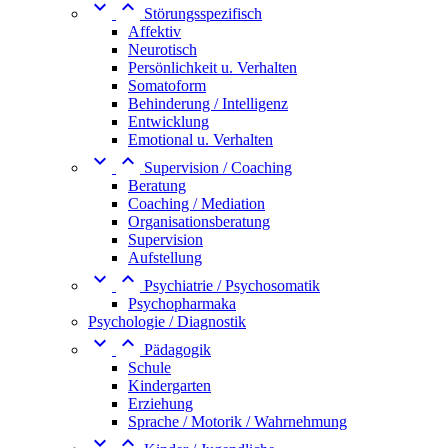


Störungsspezifisch
Affektiv
Neurotisch
Persönlichkeit u. Verhalten
Somatoform
Behinderung / Intelligenz
Entwicklung
Emotional u. Verhalten


Supervision / Coaching
Beratung
Coaching / Mediation
Organisationsberatung
Supervision
Aufstellung


Psychiatrie / Psychosomatik
Psychopharmaka
Psychologie / Diagnostik


Pädagogik
Schule
Kindergarten
Erziehung
Sprache / Motorik / Wahrnehmung

