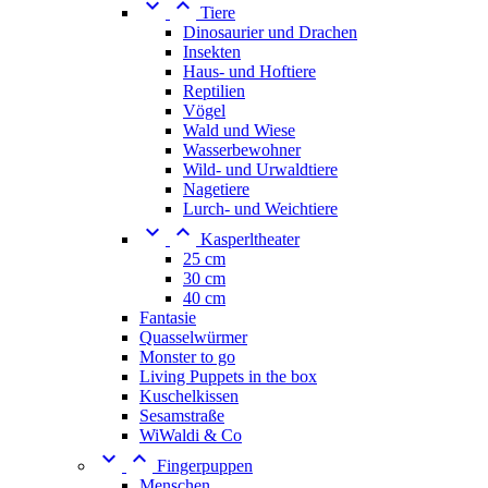


Tiere
Dinosaurier und Drachen
Insekten
Haus- und Hoftiere
Reptilien
Vögel
Wald und Wiese
Wasserbewohner
Wild- und Urwaldtiere
Nagetiere
Lurch- und Weichtiere


Kasperltheater
25 cm
30 cm
40 cm
Fantasie
Quasselwürmer
Monster to go
Living Puppets in the box
Kuschelkissen
Sesamstraße
WiWaldi & Co


Fingerpuppen
Menschen