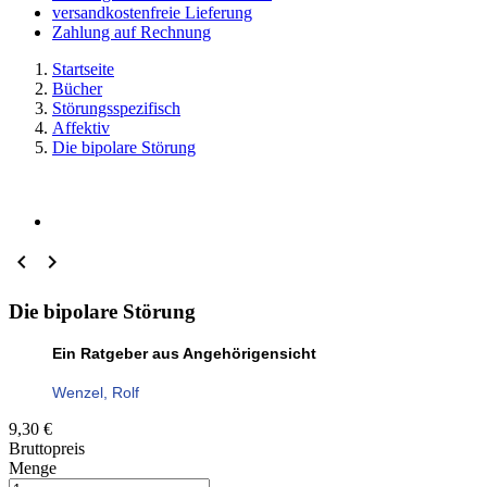
versandkostenfreie Lieferung
Zahlung auf Rechnung
Startseite
Bücher
Störungsspezifisch
Affektiv
Die bipolare Störung


Die bipolare Störung
Ein Ratgeber aus Angehörigensicht
Wenzel, Rolf
9,30 €
Bruttopreis
Menge