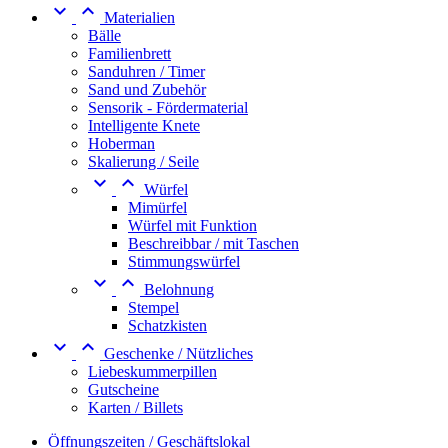


Materialien
Bälle
Familienbrett
Sanduhren / Timer
Sand und Zubehör
Sensorik - Fördermaterial
Intelligente Knete
Hoberman
Skalierung / Seile


Würfel
Mimürfel
Würfel mit Funktion
Beschreibbar / mit Taschen
Stimmungswürfel


Belohnung
Stempel
Schatzkisten


Geschenke / Nützliches
Liebeskummerpillen
Gutscheine
Karten / Billets
Öffnungszeiten / Geschäftslokal