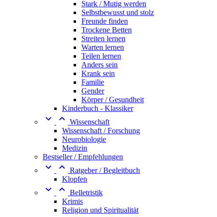
Stark / Mutig werden
Selbstbewusst und stolz
Freunde finden
Trockene Betten
Streiten lernen
Warten lernen
Teilen lernen
Anders sein
Krank sein
Familie
Gender
Körper / Gesundheit
Kinderbuch - Klassiker


Wissenschaft
Wissenschaft / Forschung
Neurobiologie
Medizin
Bestseller / Empfehlungen


Ratgeber / Begleitbuch
Klopfen


Belletristik
Krimis
Religion und Spiritualität