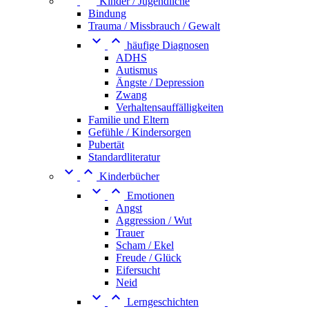
Kinder / Jugendliche
Bindung
Trauma / Missbrauch / Gewalt


häufige Diagnosen
ADHS
Autismus
Ängste / Depression
Zwang
Verhaltensauffälligkeiten
Familie und Eltern
Gefühle / Kindersorgen
Pubertät
Standardliteratur


Kinderbücher


Emotionen
Angst
Aggression / Wut
Trauer
Scham / Ekel
Freude / Glück
Eifersucht
Neid


Lerngeschichten