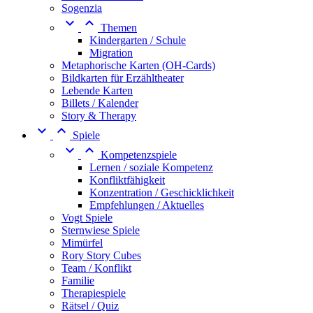
Sogenzia


Themen
Kindergarten / Schule
Migration
Metaphorische Karten (OH-Cards)
Bildkarten für Erzähltheater
Lebende Karten
Billets / Kalender
Story & Therapy


Spiele


Kompetenzspiele
Lernen / soziale Kompetenz
Konfliktfähigkeit
Konzentration / Geschicklichkeit
Empfehlungen / Aktuelles
Vogt Spiele
Sternwiese Spiele
Mimürfel
Rory Story Cubes
Team / Konflikt
Familie
Therapiespiele
Rätsel / Quiz