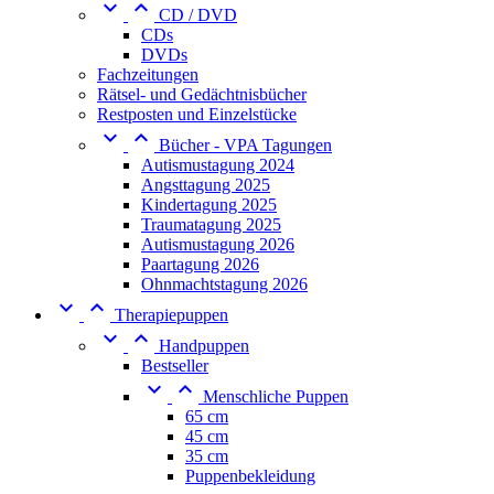


CD / DVD
CDs
DVDs
Fachzeitungen
Rätsel- und Gedächtnisbücher
Restposten und Einzelstücke


Bücher - VPA Tagungen
Autismustagung 2024
Angsttagung 2025
Kindertagung 2025
Traumatagung 2025
Autismustagung 2026
Paartagung 2026
Ohnmachtstagung 2026


Therapiepuppen


Handpuppen
Bestseller


Menschliche Puppen
65 cm
45 cm
35 cm
Puppenbekleidung