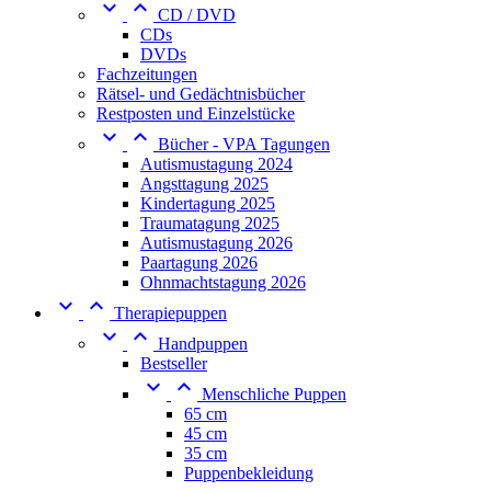


CD / DVD
CDs
DVDs
Fachzeitungen
Rätsel- und Gedächtnisbücher
Restposten und Einzelstücke


Bücher - VPA Tagungen
Autismustagung 2024
Angsttagung 2025
Kindertagung 2025
Traumatagung 2025
Autismustagung 2026
Paartagung 2026
Ohnmachtstagung 2026


Therapiepuppen


Handpuppen
Bestseller


Menschliche Puppen
65 cm
45 cm
35 cm
Puppenbekleidung