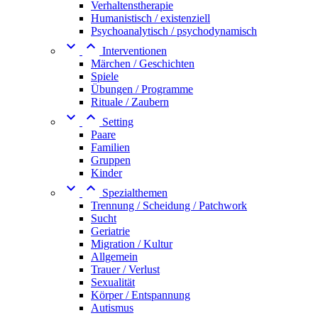
Verhaltenstherapie
Humanistisch / existenziell
Psychoanalytisch / psychodynamisch


Interventionen
Märchen / Geschichten
Spiele
Übungen / Programme
Rituale / Zaubern


Setting
Paare
Familien
Gruppen
Kinder


Spezialthemen
Trennung / Scheidung / Patchwork
Sucht
Geriatrie
Migration / Kultur
Allgemein
Trauer / Verlust
Sexualität
Körper / Entspannung
Autismus