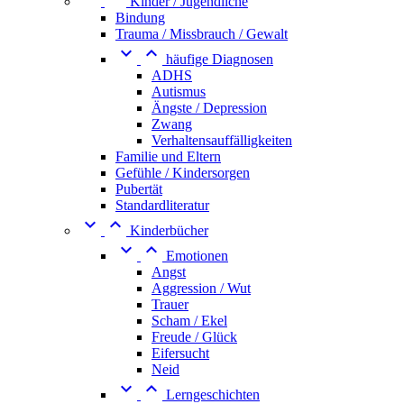
Kinder / Jugendliche
Bindung
Trauma / Missbrauch / Gewalt


häufige Diagnosen
ADHS
Autismus
Ängste / Depression
Zwang
Verhaltensauffälligkeiten
Familie und Eltern
Gefühle / Kindersorgen
Pubertät
Standardliteratur


Kinderbücher


Emotionen
Angst
Aggression / Wut
Trauer
Scham / Ekel
Freude / Glück
Eifersucht
Neid


Lerngeschichten