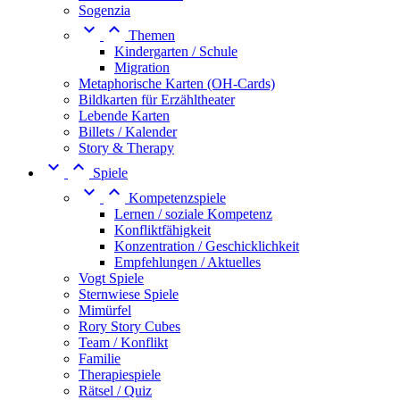
Sogenzia


Themen
Kindergarten / Schule
Migration
Metaphorische Karten (OH-Cards)
Bildkarten für Erzähltheater
Lebende Karten
Billets / Kalender
Story & Therapy


Spiele


Kompetenzspiele
Lernen / soziale Kompetenz
Konfliktfähigkeit
Konzentration / Geschicklichkeit
Empfehlungen / Aktuelles
Vogt Spiele
Sternwiese Spiele
Mimürfel
Rory Story Cubes
Team / Konflikt
Familie
Therapiespiele
Rätsel / Quiz