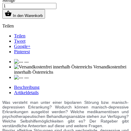
Menge

In den Warenkorb
Teilen
Teilen
Tweet
Google+
Pinterest
---
Versandkostenfrei
innerhalb Österreichs
---
Beschreibung
Artikeldetails
Was versteht man unter einer bipolaren Störung bzw. manisch-
depressiven Erkrankung? Wodurch können manisch-depressive
Erkrankungen ausgelöst werden? Welche medikamentösen und
psychotherapeutischen Behandlungsansätze stehen zur Verfügung?
Welche Selbshilfemöglichkeiten gibt es? Der Ratgeber gibt
verständliche Antworten auf diese und weitere Fragen.
Bipolar affektive Störungen sind durch wechselnde, depressive und