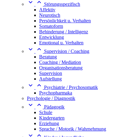


Störungsspezifisch
Affektiv
Neurotisch
Persönlichkeit u. Verhalten
Somatoform
Behinderung / Intelligenz
Entwicklung
Emotional u. Verhalten


Supervision / Coaching
Beratung
Coaching / Mediation
Organisationsberatung
Supervision
Aufstellung


Psychiatrie / Psychosomatik
Psychopharmaka
Psychologie / Diagnostik


Pädagogik
Schule
Kindergarten
Erziehung
Sprache / Motorik / Wahrnehmung

