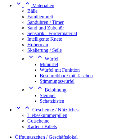


Materialien
Bälle
Familienbrett
Sanduhren / Timer
Sand und Zubehör
Sensorik - Fördermaterial
Intelligente Knete
Hoberman
Skalierung / Seile


Würfel
Mimürfel
Würfel mit Funktion
Beschreibbar / mit Taschen
Stimmungswürfel


Belohnung
Stempel
Schatzkisten


Geschenke / Nützliches
Liebeskummerpillen
Gutscheine
Karten / Billets
Öffnungszeiten / Geschäftslokal