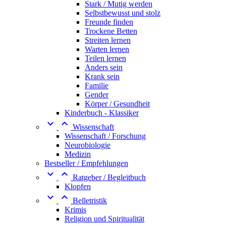
Stark / Mutig werden
Selbstbewusst und stolz
Freunde finden
Trockene Betten
Streiten lernen
Warten lernen
Teilen lernen
Anders sein
Krank sein
Familie
Gender
Körper / Gesundheit
Kinderbuch - Klassiker


Wissenschaft
Wissenschaft / Forschung
Neurobiologie
Medizin
Bestseller / Empfehlungen


Ratgeber / Begleitbuch
Klopfen


Belletristik
Krimis
Religion und Spiritualität