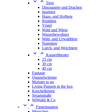


Tiere
Dinosaurier und Drachen
Insekten
Haus- und Hoftiere
Reptilien
Vögel
Wald und Wiese
Wasserbewohner
Wild- und Urwaldtiere
Nagetiere
Lurch- und Weichtiere


Kasperltheater
25 cm
30 cm
40 cm
Fantasie
Quasselwürmer
Monster to go
Living Puppets in the box
Kuschelkissen
Sesamstraße
WiWaldi & Co


Fingerpuppen
Menschen