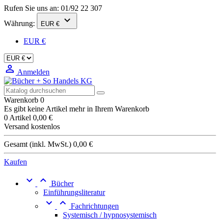
Rufen Sie uns an:
01/92 22 307

Währung:
EUR €
EUR €

Anmelden
Warenkorb
0
Es gibt keine Artikel mehr in Ihrem Warenkorb
0 Artikel
0,00 €
Versand
kostenlos
Gesamt (inkl. MwSt.)
0,00 €
Kaufen


Bücher
Einführungsliteratur


Fachrichtungen
Systemisch / hypnosystemisch