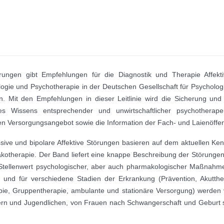
Störungen gibt Empfehlungen für die Diagnostik und Therapie Affekt
gie und Psychotherapie in der Deutschen Gesellschaft für Psychologie
. Mit den Empfehlungen in dieser Leitlinie wird die Sicherung un
es Wissens entsprechender und unwirtschaftlicher psychothera
 Versorgungsangebot sowie die Information der Fach- und Laienöffentl
essive und bipolare Affektive Störungen basieren auf dem aktuellen K
otherapie. Der Band liefert eine knappe Beschreibung der Störungen, 
Stellenwert psychologischer, aber auch pharmakologischer Maßnahmen
r und für verschiedene Stadien der Erkrankung (Prävention, Akutthe
e, Gruppentherapie, ambulante und stationäre Versorgung) werden v
dern und Jugendlichen, von Frauen nach Schwangerschaft und Geburt s