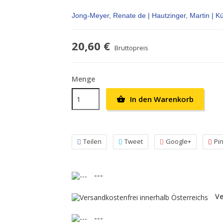
Jong-Meyer, Renate de | Hautzinger, Martin | K
20,60 €
Bruttopreis
Menge
In den Warenkorb

Teilen
Tweet
Google+
Pi
---
Ve
---