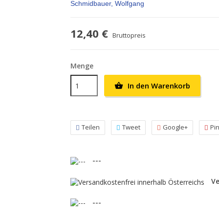
Schmidbauer, Wolfgang
12,40 €
Bruttopreis
Menge
In den Warenkorb

Teilen
Tweet
Google+
Pi
---
Ve
---