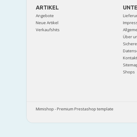
ARTIKEL
UNT
Angebote
Lieferu
Neue Artikel
Impres
Verkaufshits
Allgem
Über u
Sicher
Datens
Kontak
Sitema
Shops
Mimishop - Premium Prestashop template