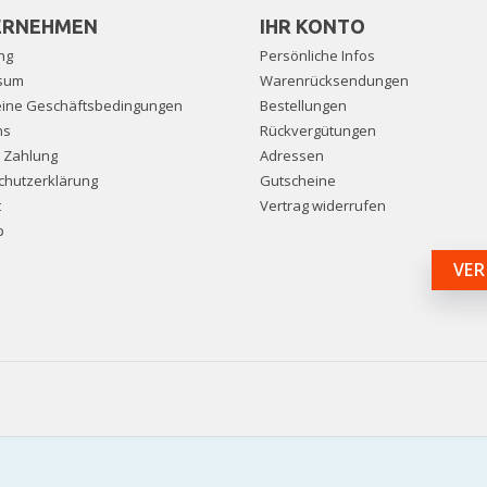
ERNEHMEN
IHR KONTO
ng
Persönliche Infos
sum
Warenrücksendungen
eine Geschäftsbedingungen
Bestellungen
ns
Rückvergütungen
e Zahlung
Adressen
chutzerklärung
Gutscheine
t
Vertrag widerrufen
p
VER