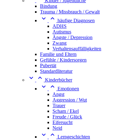
Kinder / Jugendliche
Bindung
Trauma / Missbrauch / Gewalt


häufige Diagnosen
ADHS
Autismus
Ängste / Depression
Zwang
Verhaltensauffälligkeiten
Familie und Eltern
Gefühle / Kindersorgen
Pubertät
Standardliteratur


Kinderbücher


Emotionen
Angst
Aggression / Wut
Trauer
Scham / Ekel
Freude / Glück
Eifersucht
Neid


Lerngeschichten