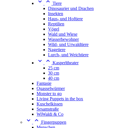


Tiere
Dinosaurier und Drachen
Insekten
Haus- und Hoftiere
Reptilien
Vögel
Wald und Wiese
Wasserbewohner
Wild- und Urwaldtiere
Nagetiere
Lurch- und Weichtiere


Kasperltheater
25 cm
30 cm
40 cm
Fantasie
Quasselwürmer
Monster to go
Living Puppets in the box
Kuschelkissen
Sesamstraße
WiWaldi & Co


Fingerpuppen
Menschen