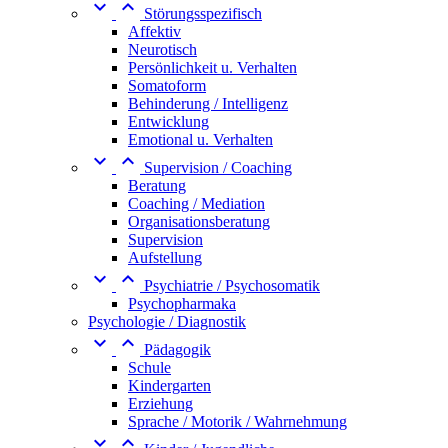


Störungsspezifisch
Affektiv
Neurotisch
Persönlichkeit u. Verhalten
Somatoform
Behinderung / Intelligenz
Entwicklung
Emotional u. Verhalten


Supervision / Coaching
Beratung
Coaching / Mediation
Organisationsberatung
Supervision
Aufstellung


Psychiatrie / Psychosomatik
Psychopharmaka
Psychologie / Diagnostik


Pädagogik
Schule
Kindergarten
Erziehung
Sprache / Motorik / Wahrnehmung

