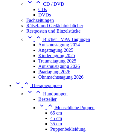


CD / DVD
CDs
DVDs
Fachzeitungen
Rätsel- und Gedächtnisbücher
Restposten und Einzelstücke


Bücher - VPA Tagungen
Autismustagung 2024
Angsttagung 2025
Kindertagung 2025
Traumatagung 2025
Autismustagung 2026
Paartagung 2026
Ohnmachtstagung 2026


Therapiepuppen


Handpuppen
Bestseller


Menschliche Puppen
65 cm
45 cm
35 cm
Puppenbekleidung