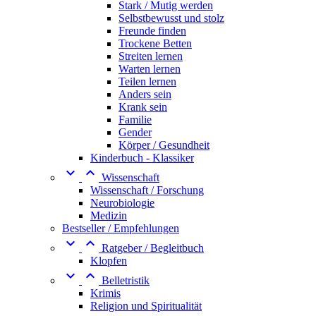
Stark / Mutig werden
Selbstbewusst und stolz
Freunde finden
Trockene Betten
Streiten lernen
Warten lernen
Teilen lernen
Anders sein
Krank sein
Familie
Gender
Körper / Gesundheit
Kinderbuch - Klassiker


Wissenschaft
Wissenschaft / Forschung
Neurobiologie
Medizin
Bestseller / Empfehlungen


Ratgeber / Begleitbuch
Klopfen


Belletristik
Krimis
Religion und Spiritualität