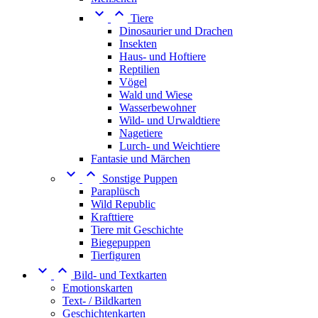


Tiere
Dinosaurier und Drachen
Insekten
Haus- und Hoftiere
Reptilien
Vögel
Wald und Wiese
Wasserbewohner
Wild- und Urwaldtiere
Nagetiere
Lurch- und Weichtiere
Fantasie und Märchen


Sonstige Puppen
Paraplüsch
Wild Republic
Krafttiere
Tiere mit Geschichte
Biegepuppen
Tierfiguren


Bild- und Textkarten
Emotionskarten
Text- / Bildkarten
Geschichtenkarten