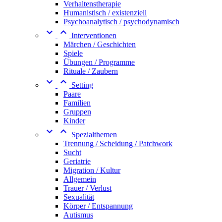
Verhaltenstherapie
Humanistisch / existenziell
Psychoanalytisch / psychodynamisch


Interventionen
Märchen / Geschichten
Spiele
Übungen / Programme
Rituale / Zaubern


Setting
Paare
Familien
Gruppen
Kinder


Spezialthemen
Trennung / Scheidung / Patchwork
Sucht
Geriatrie
Migration / Kultur
Allgemein
Trauer / Verlust
Sexualität
Körper / Entspannung
Autismus