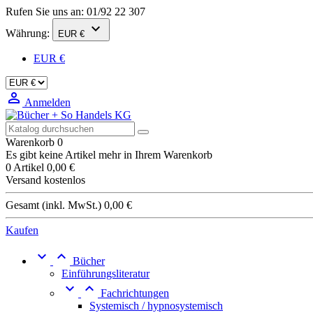
Rufen Sie uns an:
01/92 22 307

Währung:
EUR €
EUR €

Anmelden
Warenkorb
0
Es gibt keine Artikel mehr in Ihrem Warenkorb
0 Artikel
0,00 €
Versand
kostenlos
Gesamt (inkl. MwSt.)
0,00 €
Kaufen


Bücher
Einführungsliteratur


Fachrichtungen
Systemisch / hypnosystemisch