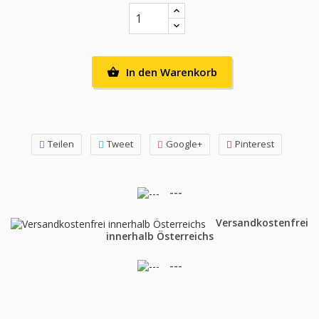
In den Warenkorb

Teilen
Tweet
Google+
Pinterest
---
Versandkostenfrei
innerhalb Österreichs
---