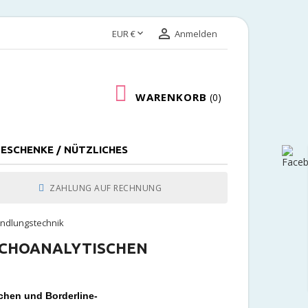


EUR €
Anmelden
WARENKORB
0
ESCHENKE / NÜTZLICHES
ZAHLUNG AUF RECHNUNG
andlungstechnik
YCHOANALYTISCHEN
schen und Borderline-