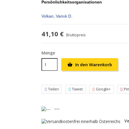
Persönlichkeitsorganisationen
Volkan, Vamık D.
41,10 €
Bruttopreis
Menge
In den Warenkorb

Teilen
Tweet
Google+
Pi
---
Ve