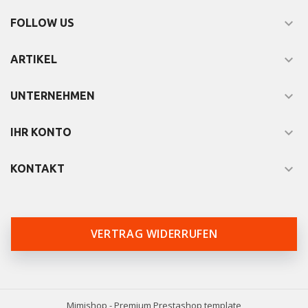

FOLLOW US

ARTIKEL

UNTERNEHMEN

IHR KONTO

KONTAKT
VERTRAG WIDERRUFEN
Mimishop - Premium Prestashop template