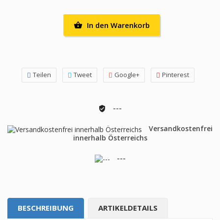
In den Warenkorb

Teilen
Tweet
Google+
Pinterest
---
Versandkostenfrei
innerhalb Österreichs
---
BESCHREIBUNG
ARTIKELDETAILS