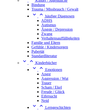
Kinder / Jugendliche
Bindung
Trauma / Missbrauch / Gewalt


häufige Diagnosen
ADHS
Autismus
Ängste / Depression
Zwang
Verhaltensauffälligkeiten
Familie und Eltern
Gefühle / Kindersorgen
Pubertät
Standardliteratur


Kinderbücher


Emotionen
Angst
Aggression / Wut
Trauer
Scham / Ekel
Freude / Glück
Eifersucht
Neid


Lerngeschichten