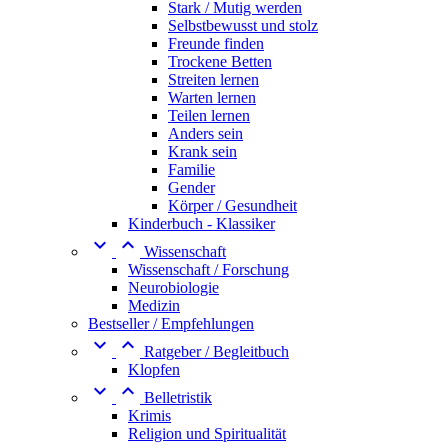
Stark / Mutig werden
Selbstbewusst und stolz
Freunde finden
Trockene Betten
Streiten lernen
Warten lernen
Teilen lernen
Anders sein
Krank sein
Familie
Gender
Körper / Gesundheit
Kinderbuch - Klassiker


Wissenschaft
Wissenschaft / Forschung
Neurobiologie
Medizin
Bestseller / Empfehlungen


Ratgeber / Begleitbuch
Klopfen


Belletristik
Krimis
Religion und Spiritualität