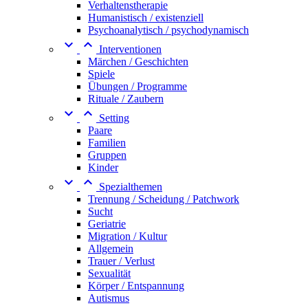
Verhaltenstherapie
Humanistisch / existenziell
Psychoanalytisch / psychodynamisch


Interventionen
Märchen / Geschichten
Spiele
Übungen / Programme
Rituale / Zaubern


Setting
Paare
Familien
Gruppen
Kinder


Spezialthemen
Trennung / Scheidung / Patchwork
Sucht
Geriatrie
Migration / Kultur
Allgemein
Trauer / Verlust
Sexualität
Körper / Entspannung
Autismus