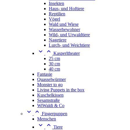
Insekten
Haus- und Hoftiere
Reptilien
Vögel
Wald und Wiese
Wasserbewohner
Wild- und Urwaldtiere
Nagetiere
Lurch- und Weichtiere


Kasperltheater
25 cm
30 cm
40 cm
Fantasie
Quasselwürmer
Monster to go
Living Puppets in the box
Kuschelkissen
Sesamstraße
WiWaldi & Co


Fingerpuppen
Menschen


Tiere