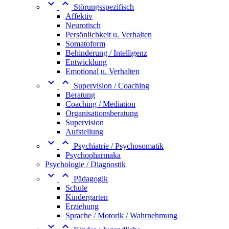


Störungsspezifisch
Affektiv
Neurotisch
Persönlichkeit u. Verhalten
Somatoform
Behinderung / Intelligenz
Entwicklung
Emotional u. Verhalten


Supervision / Coaching
Beratung
Coaching / Mediation
Organisationsberatung
Supervision
Aufstellung


Psychiatrie / Psychosomatik
Psychopharmaka
Psychologie / Diagnostik


Pädagogik
Schule
Kindergarten
Erziehung
Sprache / Motorik / Wahrnehmung

