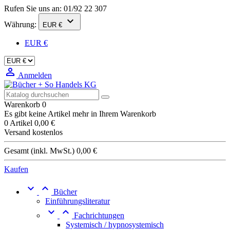
Rufen Sie uns an:
01/92 22 307

Währung:
EUR €
EUR €

Anmelden
Warenkorb
0
Es gibt keine Artikel mehr in Ihrem Warenkorb
0 Artikel
0,00 €
Versand
kostenlos
Gesamt (inkl. MwSt.)
0,00 €
Kaufen


Bücher
Einführungsliteratur


Fachrichtungen
Systemisch / hypnosystemisch