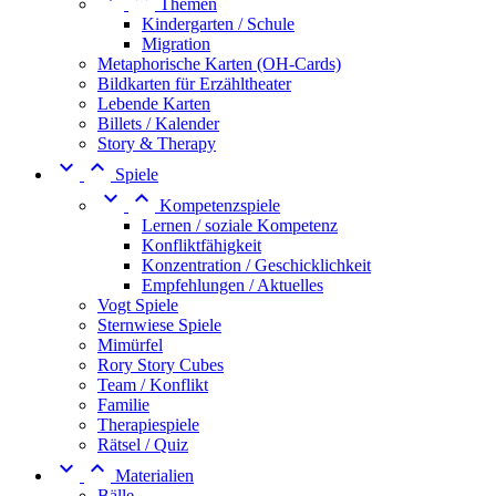
Themen
Kindergarten / Schule
Migration
Metaphorische Karten (OH-Cards)
Bildkarten für Erzähltheater
Lebende Karten
Billets / Kalender
Story & Therapy


Spiele


Kompetenzspiele
Lernen / soziale Kompetenz
Konfliktfähigkeit
Konzentration / Geschicklichkeit
Empfehlungen / Aktuelles
Vogt Spiele
Sternwiese Spiele
Mimürfel
Rory Story Cubes
Team / Konflikt
Familie
Therapiespiele
Rätsel / Quiz


Materialien
Bälle