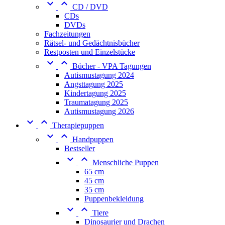


CD / DVD
CDs
DVDs
Fachzeitungen
Rätsel- und Gedächtnisbücher
Restposten und Einzelstücke


Bücher - VPA Tagungen
Autismustagung 2024
Angsttagung 2025
Kindertagung 2025
Traumatagung 2025
Autismustagung 2026


Therapiepuppen


Handpuppen
Bestseller


Menschliche Puppen
65 cm
45 cm
35 cm
Puppenbekleidung


Tiere
Dinosaurier und Drachen