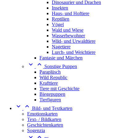
Dinosaurier und Drachen
Insekten
Haus- und Hoftiere
Reptilien
Vögel
Wald und Wiese
Wasserbewohner
Wild- und Urwaldtiere
Nagetiere
Lurch- und Weichtiere
Fantasie und Märchen


Sonstige Puppen
Paraplüsch
Wild Republic
Krafttiere
Tiere mit Geschichte
Biegepuppen
Tierfiguren


Bild- und Textkarten
Emotionskarten
Text- / Bildkarten
Geschichtenkarten
Sogenzia

